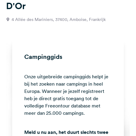
D'Or
Feedback
Taal:
4 Allée des Mariniers, 37400, Amboise, Frankrijk
Nederlands
Volg
ons
op
Campinggids
social
media
Onze uitgebreide campinggids helpt je
Facebook
bij het zoeken naar campings in heel
Instagram
Europa. Wanneer je jezelf registreert
heb je direct gratis toegang tot de
volledige Freeontour database met
meer dan 25.000 campings.
Meld u nu aan, het duurt slechts twee