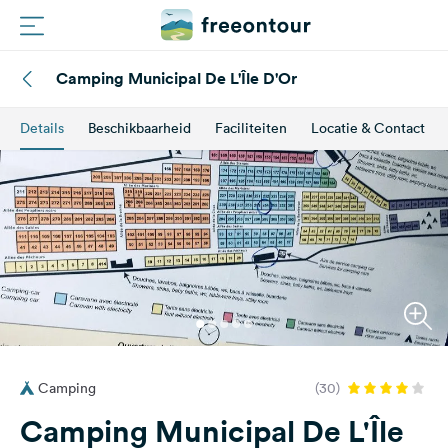
Camping Municipal De L'Île D'Or
Routes
Details
Beschikbaarheid
Faciliteiten
Locatie & Contact
Campings
Magazine
Partners
Registreren
Inloggen
Camping
(30)
Nieuwsbrief
Camping Municipal De L'Île
Vragen &