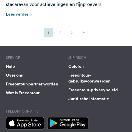
stacaravan voor actievelingen en fijnproevers
Lees verder
1
2
SERVICE
JURIDISCH
Help
Colofon
Over ons
Freeontour-
gebruiksvoorwaarden
Freeontour-partner worden
Freeontour-privacybeleid
Wat is Freeontour
Juridische Informatie
FREEONTOUR APPS