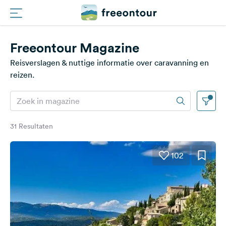
Freeontour Magazine
Routes
Reisverslagen & nuttige informatie over caravanning en
Campings
reizen.
Magazine
Partners
31 Resultaten
102
Registreren
Inloggen
Nieuwsbrief
Vragen &