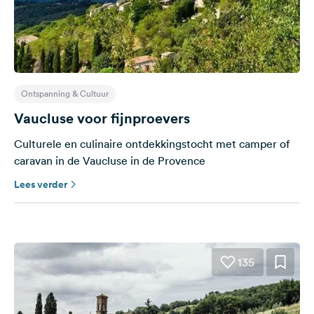
Feedback
Taal:
Nederlands
Ontspanning & Cultuur
Volg
ons
Vaucluse voor fijnproevers
op
social
Culturele en culinaire ontdekkingstocht met camper of
media
caravan in de Vaucluse in de Provence
Facebook
Lees verder
Instagram
135