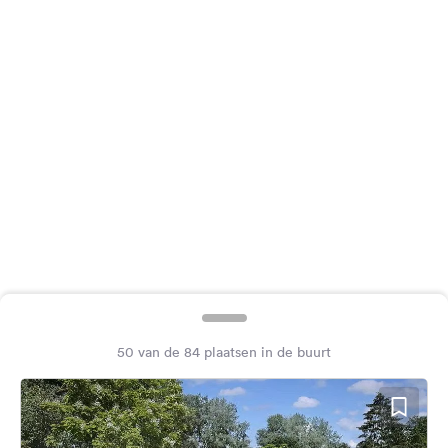
Feedback
Taal:
Nederlands
Volg
ons
op
social
media
Facebook
Instagram
50 van de 84 plaatsen in de buurt