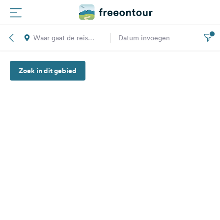
Waar gaat de reis
Datum invoegen
Routes
naar toe?
Zoek in dit gebied
Campings
Magazine
Partners
Registreren
Inloggen
Nieuwsbrief
Vragen &