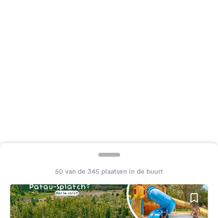
Feedback
Taal:
Nederlands
Volg
ons
op
social
media
Facebook
Instagram
50 van de 345 plaatsen in de buurt