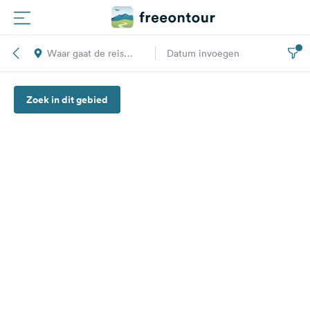
Waar gaat de reis
Datum invoegen
Routes
naar toe?
Zoek in dit gebied
Campings
Magazine
Partners
Registreren
Inloggen
Nieuwsbrief
Vragen &