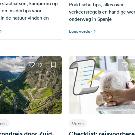
e staplaatsen, kamperen op
Praktische tips, alles over
 en insidertips voor
verkeersregels en handige wee
 in de natuur vinden en
onderweg in Spanje
Lees verder
119
10
port
Op reis
ondreis door Zuid-
Checklist: reisvoorber