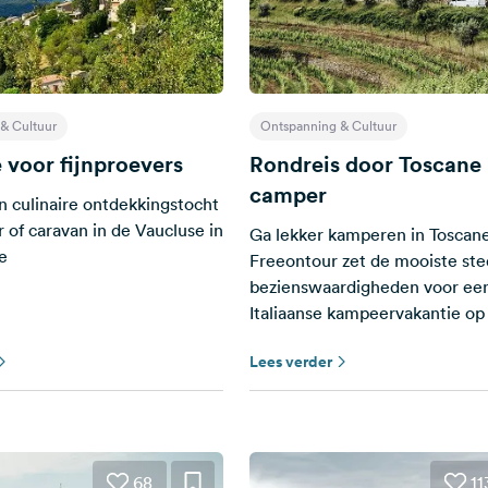
& Cultuur
Ontspanning & Cultuur
 voor fijnproevers
Rondreis door Toscane
camper
n culinaire ontdekkingstocht
of caravan in de Vaucluse in
Ga lekker kamperen in Toscan
e
Freeontour zet de mooiste st
bezienswaardigheden voor ee
Italiaanse kampeervakantie op 
Lees verder
68
11