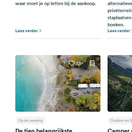
waar moet je op letten bij de aankoop.
alternatiev
privéterrein
staplaatsen
boeken.
Lees verder
Lees verder
35
Op de camping
Outdoor en S
De tien belangrijkste
Camper r