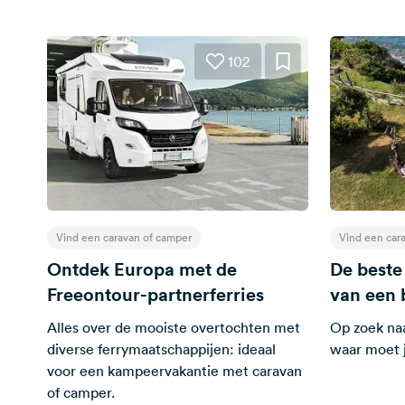
102
Vind een caravan of camper
Vind een car
Ontdek Europa met de
De beste
Freeontour-partnerferries
van een
Alles over de mooiste overtochten met
Op zoek na
diverse ferrymaatschappijen: ideaal
waar moet j
voor een kampeervakantie met caravan
of camper.