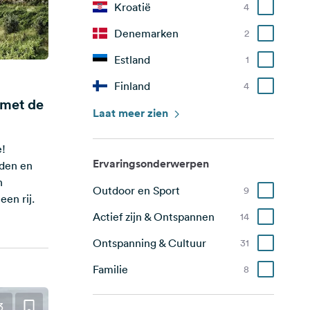
Kroatië
4
Denemarken
2
Estland
1
Finland
4
 met de
Frankrijk
Laat meer zien
15
Duitsland
18
e!
Ervaringsonderwerpen
Griekenland
eden en
1
n
Outdoor en Sport
Italië
9
18
een rij.
Actief zijn & Ontspannen
Nederland
14
3
Ontspanning & Cultuur
Noorwegen
31
5
Familie
Polen
8
1
Roemenië
1
3