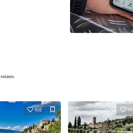
reizen.
102
13