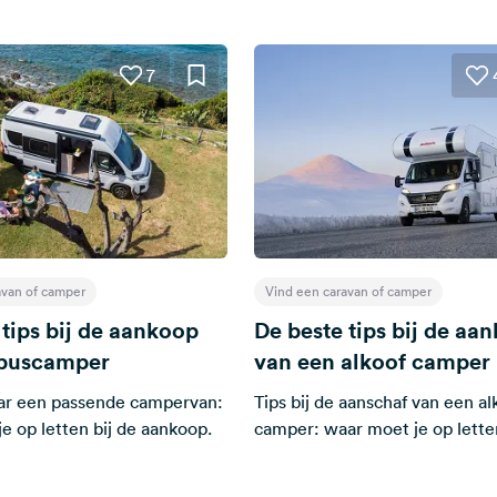
7
avan of camper
Vind een caravan of camper
 tips bij de aankoop
De beste tips bij de aa
 buscamper
van een alkoof camper
ar een passende campervan:
Tips bij de aanschaf van een al
e op letten bij de aankoop.
camper: waar moet je op lett