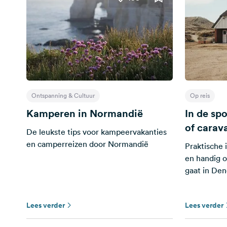
Ontspanning & Cultuur
Op reis
Kamperen in Normandië
In de sp
of carav
De leukste tips voor kampeervakanties
en camperreizen door Normandië
Praktische 
en handig o
gaat in De
Lees verder
Lees verder