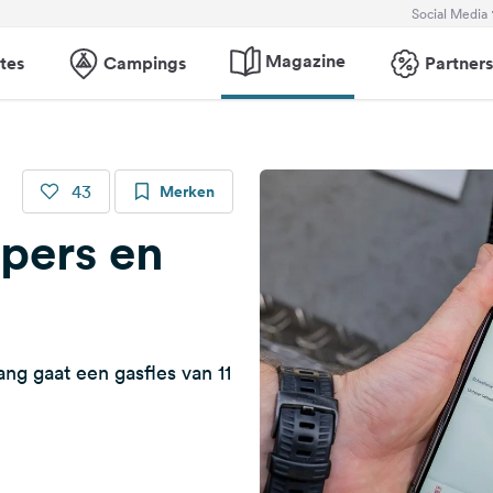
Social Media
Magazine
tes
Campings
Partners
43
Merken
pers en
g gaat een gasfles van 11