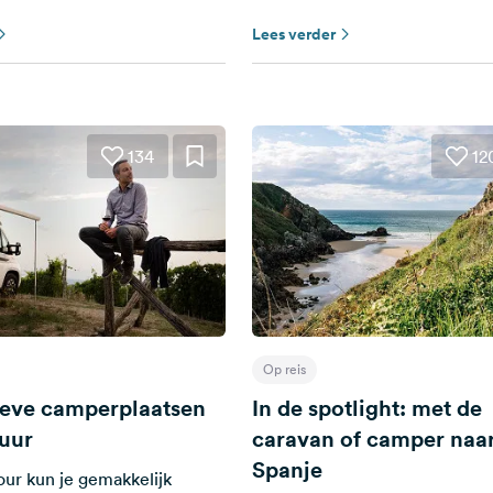
Lees verder
134
12
Op reis
ieve camperplaatsen
In de spotlight: met de
tuur
caravan of camper naa
Spanje
our kun je gemakkelijk