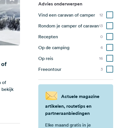
Advies onderwerpen
Spanje
6
Vind een caravan of camper
12
Zweden
12
Rondom je camper of caravan
13
Zwitserland
3
Recepten
0
Verenigd Koninkrijk
1
Op de camping
6
Portugal
4
Op reis
16
 of
Freeontour
3
 of
 bekijk
Actuele magazine
artikelen, routetips en
partneraanbiedingen
Elke maand gratis in je