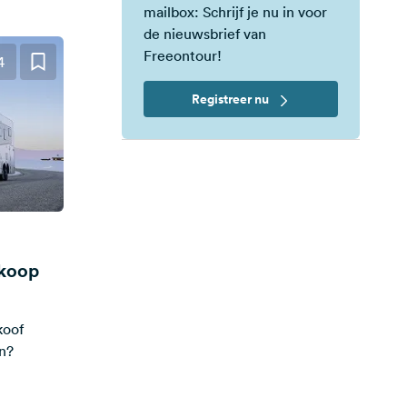
mailbox: Schrijf je nu in voor
de nieuwsbrief van
Freeontour!
4
Registreer nu
nkoop
koof
en?