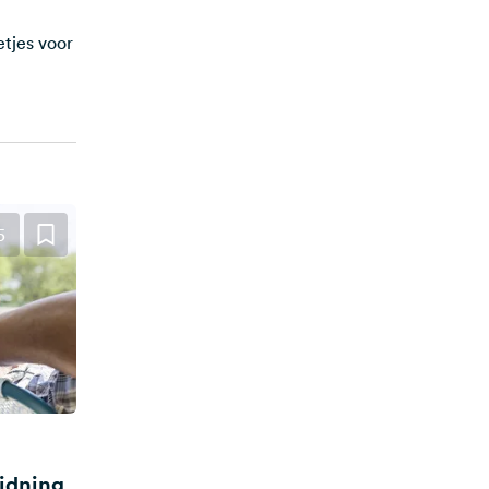
tjes voor
5
eidning