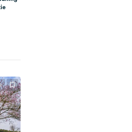
ie
e
9