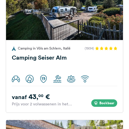
Camping in Völs am Schlern, Italië
(1934)
Camping Seiser Alm
43,
€
00
vanaf
Boekbaar
Prijs voor 2 volwassenen in het
hoogseizoen