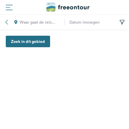
Waar gaat de reis
Datum invoegen
Routes
naar toe?
Zoek in dit gebied
Campings
Magazine
Partners
Registreren
Inloggen
Nieuwsbrief
Vragen &