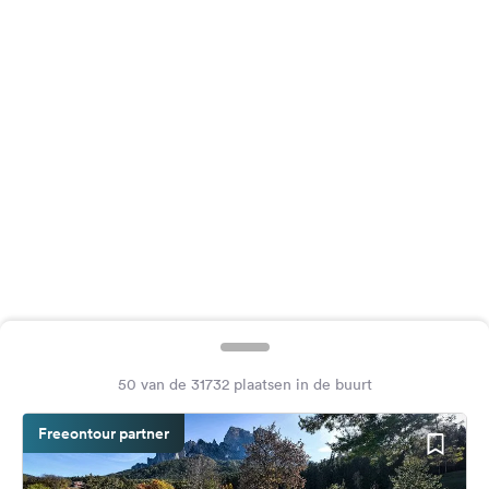
Feedback
Taal:
Nederlands
Volg
ons
op
social
media
Facebook
Instagram
50 van de 31732 plaatsen in de buurt
Freeontour partner