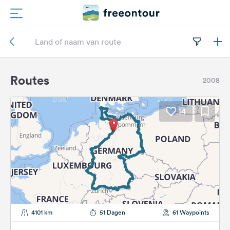
Routes
Campings
Routes
2008
Magazine
14
Partners
Registreren
Inloggen
Nieuwsbrief
4101 km
51 Dagen
61 Waypoints
Vragen &