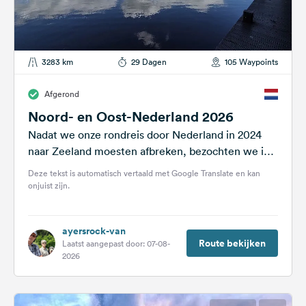
3283 km
29 Dagen
105 Waypoints
Afgerond
Noord- en Oost-Nederland 2026
Nadat we onze rondreis door Nederland in 2024
naar Zeeland moesten afbreken, bezochten we in
mei/juni 2026 het noorden en...
Deze tekst is automatisch vertaald met Google Translate en kan
onjuist zijn.
ayersrock-van
Route bekijken
Laatst aangepast door: 07-08-
2026