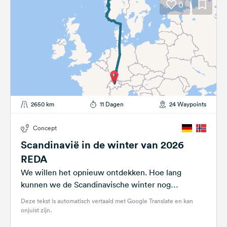
0
2650 km
11 Dagen
24 Waypoints
Concept
Scandinavië in de winter van 2026
REDA
We willen het opnieuw ontdekken. Hoe lang
kunnen we de Scandinavische winter nog
doorstaan? Zullen we het noorderlicht weer zien?
Deze tekst is automatisch vertaald met Google Translate en kan
En...
onjuist zijn.