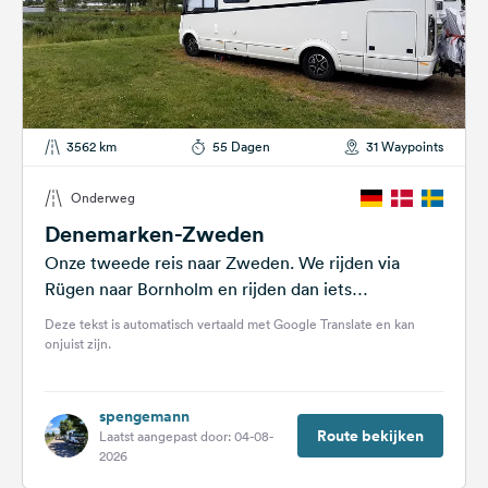
3562 km
55 Dagen
31 Waypoints
Onderweg
Denemarken-Zweden
Onze tweede reis naar Zweden. We rijden via
Rügen naar Bornholm en rijden dan iets
noordelijker in Zweden, waarbij we...
Deze tekst is automatisch vertaald met Google Translate en kan
onjuist zijn.
spengemann
Route bekijken
Laatst aangepast door: 04-08-
2026