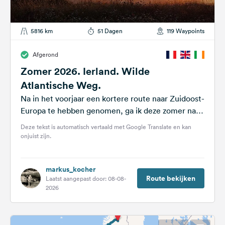
5816 km
51 Dagen
119 Waypoints
Afgerond
Zomer 2026. Ierland. Wilde
Atlantische Weg.
Na in het voorjaar een kortere route naar Zuidoost-
Europa te hebben genomen, ga ik deze zomer naar
Ierland. Ik heb...
Deze tekst is automatisch vertaald met Google Translate en kan
onjuist zijn.
markus_kocher
Route bekijken
Laatst aangepast door: 08-08-
2026