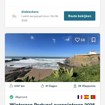
diebeckers
Route bekijken
Laatst aangepast door: 06-08-
2026
58
5747 km
91 Dagen
38 Waypoints
Afgerond
Winterzon Portugal overwinteren 2025