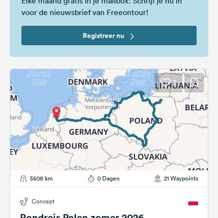
Elke maand gratis in je mailbox: Schrijf je nu in
voor de nieuwsbrief van Freeontour!
Registreer nu
7
3608 km
0 Dagen
21 Waypoints
Concept
Rondreis Polen zomer 2026