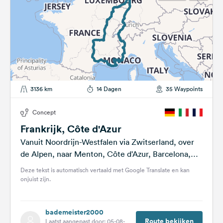
3136 km
14 Dagen
35 Waypoints
Concept
Frankrijk, Côte d'Azur
Vanuit Noordrijn-Westfalen via Zwitserland, over
de Alpen, naar Menton, Côte d'Azur, Barcelona,
het syndroom van Tourette
Deze tekst is automatisch vertaald met Google Translate en kan
onjuist zijn.
bademeister2000
Route bekijken
Laatst aangepast door: 05-08-