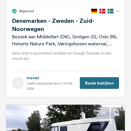
Afgerond
+1
Denemarken - Zweden - Zuid-
Noorwegen
Bezoek aan Middelfart (DK), Smögen (S), Oslo (N),
Helvete Nature Park, Vøringsfossen waterval,
Gaustatoppen berg, zilvermijn in Kongsberg,
Deze tekst is automatisch vertaald met Google Translate en kan
Jettegrytene, Kristiansand...
onjuist zijn.
marsei
Route bekijken
Laatst aangepast door: 05-08-
2026
26