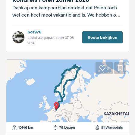
Dankzij een kampeerblad ontdekt dat Polen toch
wel een heel mooi vakantieland is. We hebben ons
erin verdiept en de...
bo1976
Route bekijken
Laatst aangepast door: 07-08-
2026
2
10146 km
75 Dagen
91 Waypoints