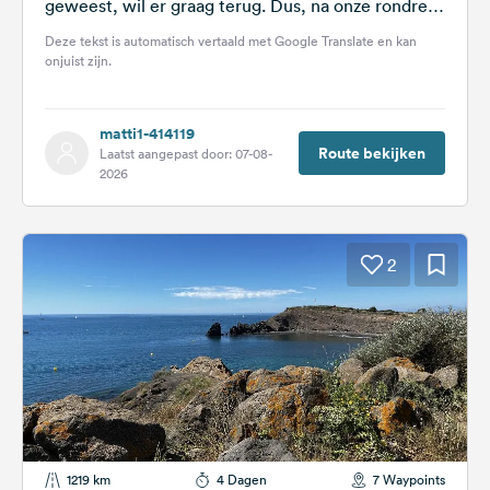
geweest, wil er graag terug. Dus, na onze rondreis
over de Noordkaap...
Deze tekst is automatisch vertaald met Google Translate en kan
onjuist zijn.
matti1-414119
Route bekijken
Laatst aangepast door: 07-08-
2026
2
1219 km
4 Dagen
7 Waypoints