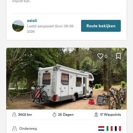
onjuist zijn.
osioli
Route bekijken
Laatst aangepast door: 08-08-
2026
0
3602 km
25 Dagen
17 Waypoints
Onderweg