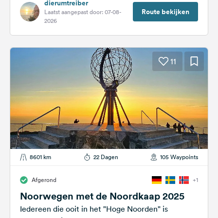
dierumtreiber
Route bekijken
Laatst aangepast door: 07-08-
2026
11
8601 km
22 Dagen
105 Waypoints
Afgerond
+1
Noorwegen met de Noordkaap 2025
Iedereen die ooit in het "Hoge Noorden" is