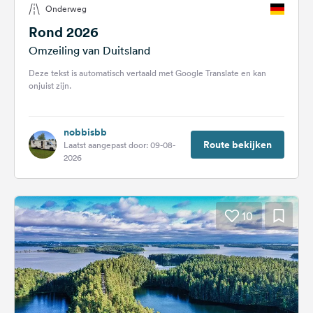
Onderweg
Feedback
Rond 2026
Taal:
Omzeiling van Duitsland
Nederlands
Deze tekst is automatisch vertaald met Google Translate en kan
onjuist zijn.
Volg
ons
op
nobbisbb
social
Route bekijken
Laatst aangepast door: 09-08-
media
2026
Facebook
Instagram
10