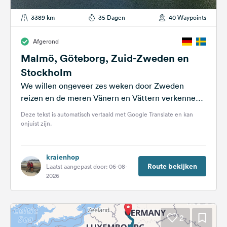
3389 km
35 Dagen
40 Waypoints
Afgerond
Malmö, Göteborg, Zuid-Zweden en
Stockholm
We willen ongeveer zes weken door Zweden
reizen en de meren Vänern en Vättern verkennen.
We zijn ook van plan...
Deze tekst is automatisch vertaald met Google Translate en kan
onjuist zijn.
kraienhop
Route bekijken
Laatst aangepast door: 06-08-
2026
2