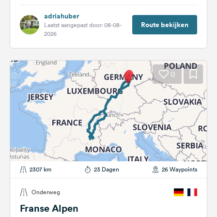
adriahuber
Route bekijken
Laatst aangepast door: 08-08-
2026
0
2307 km
23 Dagen
26 Waypoints
Onderweg
Franse Alpen