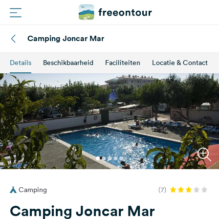
Camping Joncar Mar
Routes
Details
Beschikbaarheid
Faciliteiten
Locatie & Contact
Campings
Magazine
Partners
Registreren
Inloggen
Camping
(7)
Nieuwsbrief
Camping Joncar Mar
Vragen &