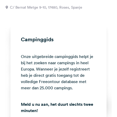
Feedback
C/ Bernat Metge 9-10, 17480, Roses, Spanje
Taal:
Nederlands
Volg
Campinggids
ons
op
social
Onze uitgebreide campinggids helpt je
media
bij het zoeken naar campings in heel
Facebook
Europa. Wanneer je jezelf registreert
heb je direct gratis toegang tot de
Instagram
volledige Freeontour database met
meer dan 25.000 campings.
Meld u nu aan, het duurt slechts twee
minuten!