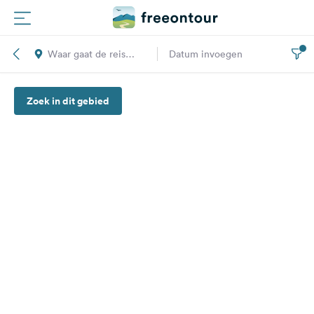
Waar gaat de reis
Datum invoegen
Routes
naar toe?
Zoek in dit gebied
Campings
Magazine
Partners
Registreren
Inloggen
Nieuwsbrief
Vragen &