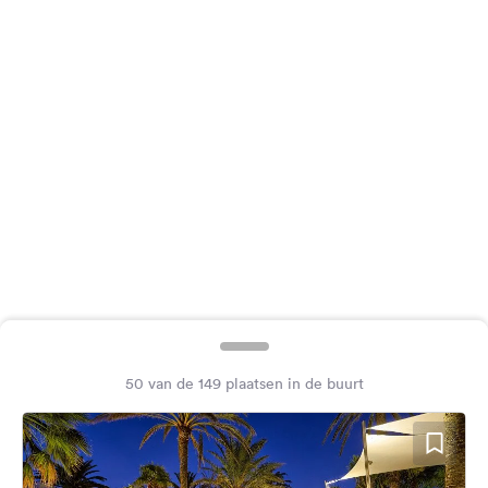
Feedback
Taal:
Nederlands
Volg
ons
op
social
media
Facebook
Instagram
50 van de 149 plaatsen in de buurt