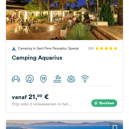
Camping in Sant Pere Pescador, Spanje
(96)
Camping Aquarius
21,
€
00
vanaf
Boekbaar
Prijs voor 2 volwassenen in het
hoogseizoen