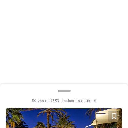
Feedback
Taal:
Nederlands
Volg
ons
op
social
media
Facebook
Instagram
50 van de 1339 plaatsen in de buurt