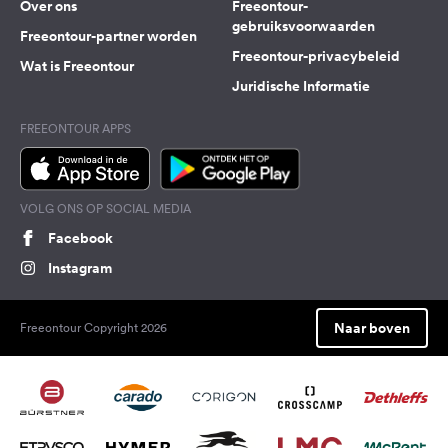
Over ons
Freeontour-
gebruiksvoorwaarden
Freeontour-partner worden
Freeontour-privacybeleid
Wat is Freeontour
Juridische Informatie
FREEONTOUR APPS
VOLG ONS OP SOCIAL MEDIA
Facebook
Instagram
Naar boven
Freeontour Copyright 2026