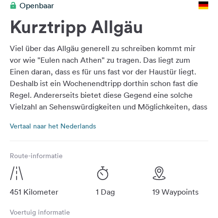
Openbaar
Feedback
Kurztripp Allgäu
Taal:
Nederlands
Viel über das Allgäu generell zu schreiben kommt mir
vor wie "Eulen nach Athen" zu tragen. Das liegt zum
Volg
Einen daran, dass es für uns fast vor der Haustür liegt.
ons
Deshalb ist ein Wochenendtripp dorthin schon fast die
op
Regel. Andererseits bietet diese Gegend eine solche
social
Vielzahl an Sehenswürdigkeiten und Möglichkeiten, dass
media
kaum jemand noch nichts vom Allgäu gehört hat. Egal
Facebook
Vertaal naar het Nederlands
aus welcher Ecke man kommt, jeder findet etwas, das
ihn interessiert und begeistert. Wahrscheinlich gibt es
Instagram
deshalb auch so viele Tourenvorschläge - jetzt halt noch
Route-informatie
einen neuen ;-)). Ich habe dabei versucht, große Straßen
soweit es geht zu vermeiden.
451 Kilometer
1 Dag
19 Waypoints
Voertuig informatie