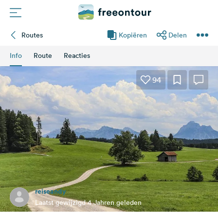
Routes
Kopiëren
Delen
Routes
Info
Route
Reacties
Campings
94
Magazine
Partners
Registreren
Inloggen
reiseandy
Nieuwsbrief
Laatst gewijzigd 4 Jahren geleden
Vragen &