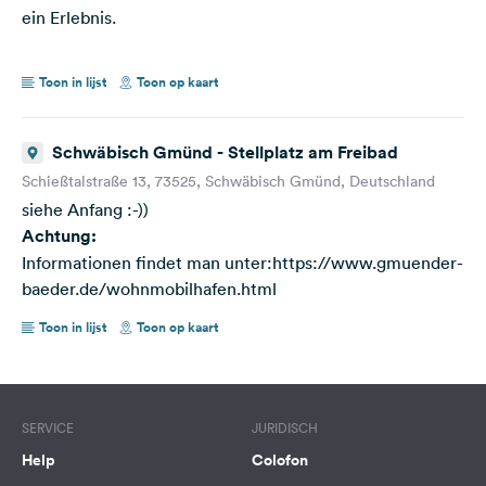
ein Erlebnis.
Toon in lijst
Toon op kaart
Schwäbisch Gmünd - Stellplatz am Freibad
Schießtalstraße 13, 73525, Schwäbisch Gmünd, Deutschland
siehe Anfang :-))
Achtung:
Informationen findet man unter:https://www.gmuender-
baeder.de/wohnmobilhafen.html
Toon in lijst
Toon op kaart
SERVICE
JURIDISCH
Help
Colofon