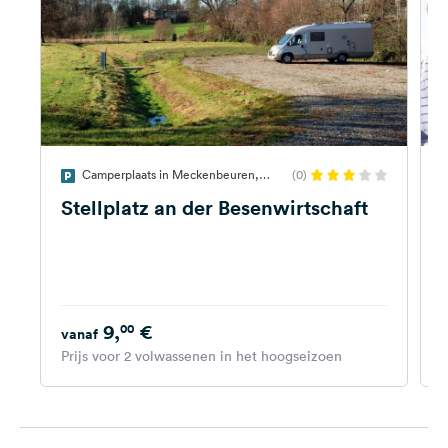
Camperplaats in Meckenbeuren,
(0)
Duitsland
Stellplatz an der Besenwirtschaft
9,
€
00
vanaf
G
Prijs voor 2 volwassenen in het hoogseizoen