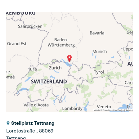
Stellplatz Tettnang
Loretostraße , 88069
Tettnang