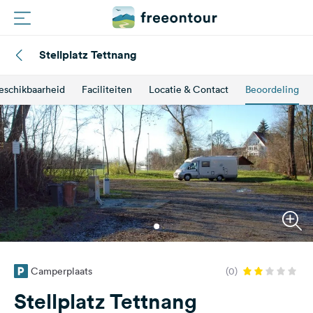
Stellplatz Tettnang
Routes
eschikbaarheid
Faciliteiten
Locatie & Contact
Beoordeling
Campings
Magazine
Partners
Registreren
Inloggen
Camperplaats
(0)
Nieuwsbrief
Stellplatz Tettnang
Vragen &