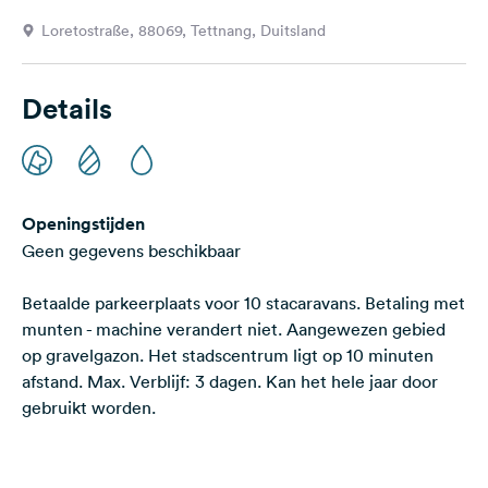
Feedback
Loretostraße, 88069, Tettnang, Duitsland
Taal:
Nederlands
Details
Volg
ons
op
social
Openingstijden
media
Geen gegevens beschikbaar
Facebook
Betaalde parkeerplaats voor 10 stacaravans. Betaling met
Instagram
munten - machine verandert niet. Aangewezen gebied
op gravelgazon. Het stadscentrum ligt op 10 minuten
afstand. Max. Verblijf: 3 dagen. Kan het hele jaar door
gebruikt worden.