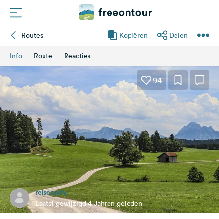
Routes
Kopiëren
Delen
Routes
Info
Route
Reacties
Campings
94
Magazine
Partners
Registreren
Inloggen
reiseandy
Nieuwsbrief
Laatst gewijzigd 4 Jahren geleden
Vragen &