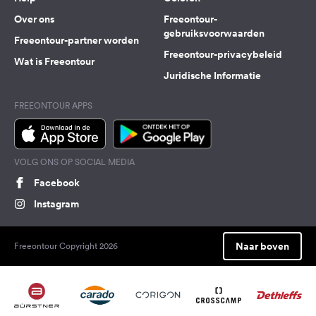
Over ons
Freeontour-
gebruiksvoorwaarden
Freeontour-partner worden
Freeontour-privacybeleid
Wat is Freeontour
Juridische Informatie
FREEONTOUR APPS
VOLG ONS OP SOCIAL MEDIA
Facebook
Instagram
Naar boven
Freeontour Copyright 2026