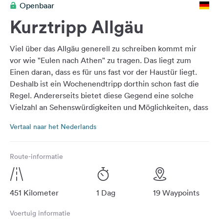
Openbaar
Feedback
Kurztripp Allgäu
Taal:
Nederlands
Viel über das Allgäu generell zu schreiben kommt mir
vor wie "Eulen nach Athen" zu tragen. Das liegt zum
Volg
Einen daran, dass es für uns fast vor der Haustür liegt.
ons
Deshalb ist ein Wochenendtripp dorthin schon fast die
op
Regel. Andererseits bietet diese Gegend eine solche
social
Vielzahl an Sehenswürdigkeiten und Möglichkeiten, dass
media
kaum jemand noch nichts vom Allgäu gehört hat. Egal
Facebook
Vertaal naar het Nederlands
aus welcher Ecke man kommt, jeder findet etwas, das
ihn interessiert und begeistert. Wahrscheinlich gibt es
Instagram
deshalb auch so viele Tourenvorschläge - jetzt halt noch
Route-informatie
einen neuen ;-)). Ich habe dabei versucht, große Straßen
soweit es geht zu vermeiden.
451 Kilometer
1 Dag
19 Waypoints
Voertuig informatie