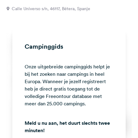
Feedback
Calle Universo s/n, 46117, Bétera, Spanje
Taal:
Nederlands
Volg
Campinggids
ons
op
social
Onze uitgebreide campinggids helpt je
media
bij het zoeken naar campings in heel
Facebook
Europa. Wanneer je jezelf registreert
heb je direct gratis toegang tot de
Instagram
volledige Freeontour database met
meer dan 25.000 campings.
Meld u nu aan, het duurt slechts twee
minuten!