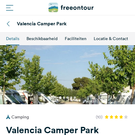
Valencia Camper Park
Routes
Details
Beschikbaarheid
Faciliteiten
Locatie & Contact
Campings
Magazine
Partners
Registreren
Inloggen
Camping
(10)
Nieuwsbrief
Valencia Camper Park
Vragen &