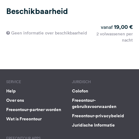
Beschikbaarheid
19,00 €
vanaf
Geen informatie over beschikbaarheid
2 volwassenen per
nacht
SERVICE
JURIDISCH
Help
Colofon
Over ons
Freeontour-
gebruiksvoorwaarden
Freeontour-partner worden
Freeontour-privacybeleid
Wat is Freeontour
Juridische Informatie
FREEONTOUR APPS