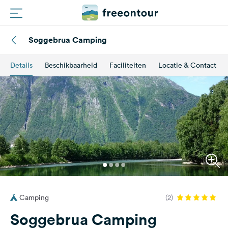
Soggebrua Camping
Routes
Details
Beschikbaarheid
Faciliteiten
Locatie & Contact
Campings
Magazine
Partners
Registreren
Inloggen
Camping
(2)
Nieuwsbrief
Soggebrua Camping
Vragen &