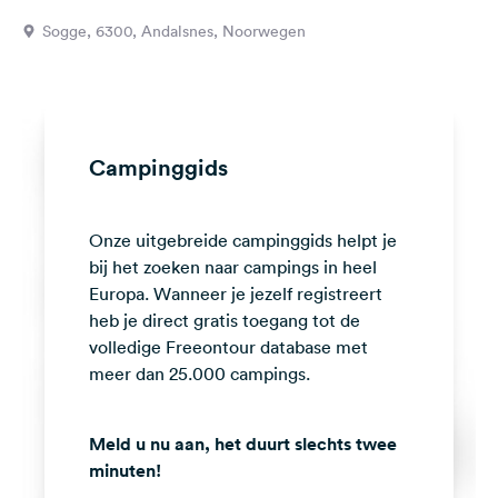
Feedback
Sogge, 6300, Andalsnes, Noorwegen
Taal:
Nederlands
Volg
Campinggids
ons
op
social
Onze uitgebreide campinggids helpt je
media
bij het zoeken naar campings in heel
Facebook
Europa. Wanneer je jezelf registreert
heb je direct gratis toegang tot de
Instagram
volledige Freeontour database met
meer dan 25.000 campings.
Meld u nu aan, het duurt slechts twee
minuten!