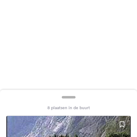
Feedback
Taal:
Nederlands
Volg
ons
op
social
media
Facebook
Instagram
8 plaatsen in de buurt