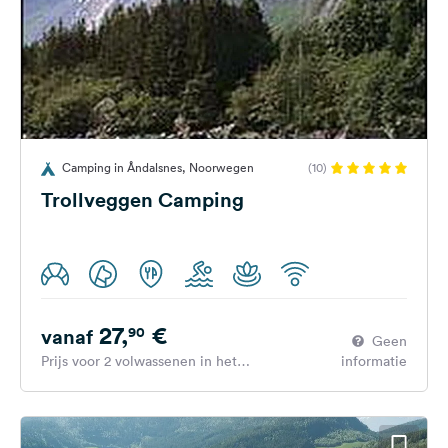
Camping in Åndalsnes, Noorwegen
(10)
Trollveggen Camping
27,
€
90
vanaf
Geen
Prijs voor 2 volwassenen in het
informatie
hoogseizoen