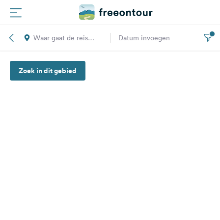
Waar gaat de reis
Datum invoegen
Routes
naar toe?
Zoek in dit gebied
Campings
Magazine
Partners
Registreren
Inloggen
Nieuwsbrief
Vragen &