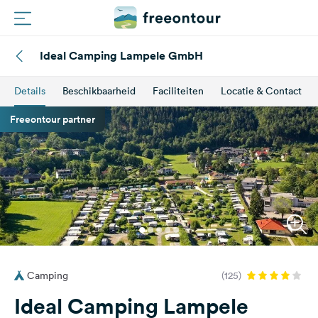
Ideal Camping Lampele GmbH
Routes
Details
Beschikbaarheid
Faciliteiten
Locatie & Contact
Campings
Freeontour partner
Magazine
Partners
Registreren
Inloggen
Camping
(125)
Nieuwsbrief
Ideal Camping Lampele
Vragen &