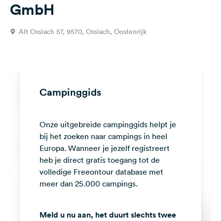
GmbH
Feedback
Taal:
Alt Ossiach 57, 9570, Ossiach, Oostenrijk
Nederlands
Volg
ons
op
Campinggids
social
media
Onze uitgebreide campinggids helpt je
Facebook
bij het zoeken naar campings in heel
Instagram
Europa. Wanneer je jezelf registreert
heb je direct gratis toegang tot de
volledige Freeontour database met
meer dan 25.000 campings.
Meld u nu aan, het duurt slechts twee