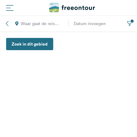
Waar gaat de reis
Datum invoegen
Routes
naar toe?
Zoek in dit gebied
Campings
Magazine
Partners
Registreren
Inloggen
Nieuwsbrief
Vragen &