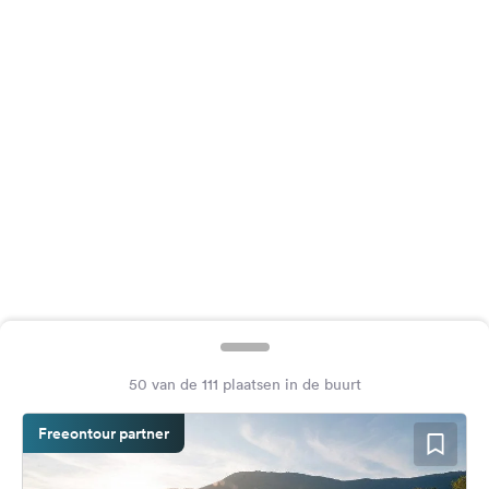
Feedback
Taal:
Nederlands
Volg
ons
op
social
media
Facebook
Instagram
50 van de 111 plaatsen in de buurt
Freeontour partner