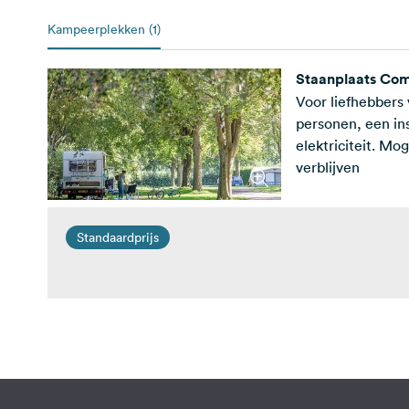
Kampeerplekken (1)
Staanplaats Com
Voor liefhebbers
personen, een ins
elektriciteit. Mo
verblijven
Standaardprijs