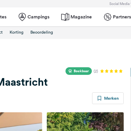
Social Media
tes
Campings
Magazine
Partners
ct
Korting
Beoordeling
Boekbaar
(2)
Maastricht
Merken