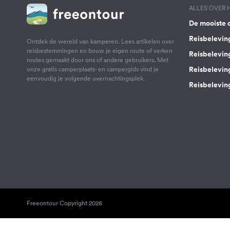
ALLES OVER
De mooiste 
Reisbelevin
Ontdek de wereld van kamperen. Lees artikelen over
reisbestemmingen en bouw je eigen route of verken
Reisbelevin
routes gemaakt door ons of andere gebruikers. Met
Reisbelevin
onze gratis camperplaats- en campergids vind je
eenvoudig je volgende overnachtingsplek.
Reisbeleving
Freeontour Copyright 2026