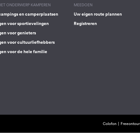
 HET ONDERWERP KAMPEREN
MEEDOEN
campings en camperplaatsen
Uw eigen route plannen
gen voor sportievelingen
Registreren
gen voor genieters
gen voor cultuurliefhebbers
en voor de hele familie
Colofon
Freeontour