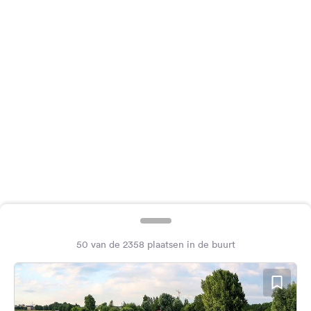
Feedback
Taal:
Nederlands
Volg
ons
op
social
media
Facebook
Instagram
50 van de 2358 plaatsen in de buurt