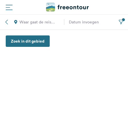
Waar gaat de reis
Datum invoegen
Routes
naar toe?
Zoek in dit gebied
Campings
Magazine
Partners
Registreren
Inloggen
Nieuwsbrief
Vragen &