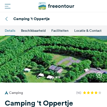
Camping 't Oppertje
Routes
Details
Beschikbaarheid
Faciliteiten
Locatie & Contact
Campings
Magazine
Partners
Registreren
Inloggen
Camping
(16)
Nieuwsbrief
Camping 't Oppertje
Vragen &