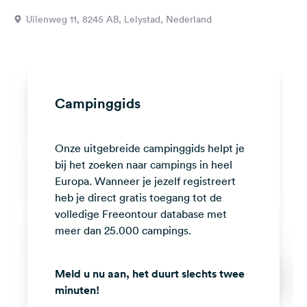
Feedback
Uilenweg 11, 8245 AB, Lelystad, Nederland
Taal:
Nederlands
Volg
Campinggids
ons
op
social
Onze uitgebreide campinggids helpt je
media
bij het zoeken naar campings in heel
Facebook
Europa. Wanneer je jezelf registreert
heb je direct gratis toegang tot de
Instagram
volledige Freeontour database met
meer dan 25.000 campings.
Meld u nu aan, het duurt slechts twee
minuten!