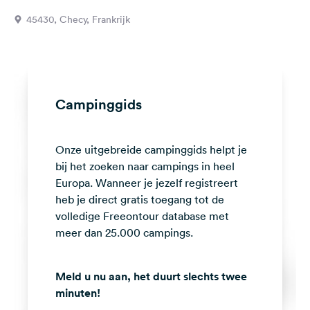
Feedback
45430, Checy, Frankrijk
Taal:
Nederlands
Volg
Campinggids
ons
op
social
Onze uitgebreide campinggids helpt je
media
bij het zoeken naar campings in heel
Facebook
Europa. Wanneer je jezelf registreert
heb je direct gratis toegang tot de
Instagram
volledige Freeontour database met
meer dan 25.000 campings.
Meld u nu aan, het duurt slechts twee
minuten!