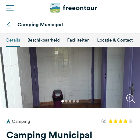
Camping Municipal
Routes
Details
Beschikbaarheid
Faciliteiten
Locatie & Contact
Campings
Magazine
Partners
Registreren
Inloggen
Camping
(8)
Nieuwsbrief
Camping Municipal
Vragen &