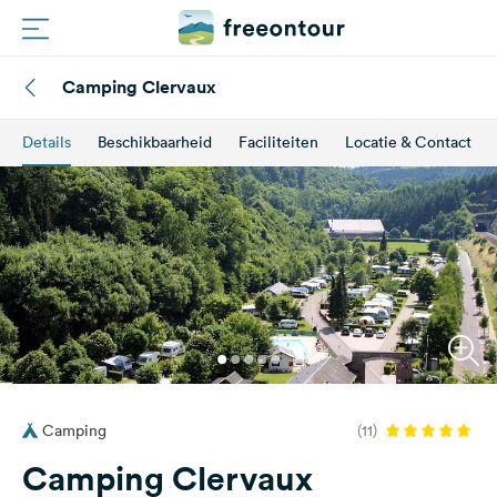
Camping Clervaux
Routes
Details
Beschikbaarheid
Faciliteiten
Locatie & Contact
Campings
Magazine
Partners
Registreren
Inloggen
Camping
(11)
Nieuwsbrief
Camping Clervaux
Vragen &