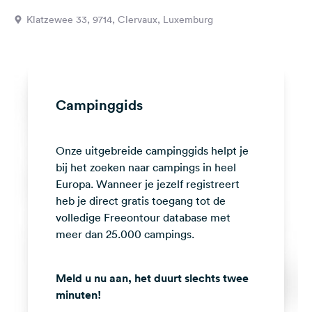
Feedback
Klatzewee 33, 9714, Clervaux, Luxemburg
Taal:
Nederlands
Volg
Campinggids
ons
op
social
Onze uitgebreide campinggids helpt je
media
bij het zoeken naar campings in heel
Facebook
Europa. Wanneer je jezelf registreert
heb je direct gratis toegang tot de
Instagram
volledige Freeontour database met
meer dan 25.000 campings.
Meld u nu aan, het duurt slechts twee
minuten!