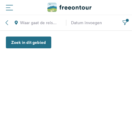
Waar gaat de reis
Datum invoegen
Routes
naar toe?
Zoek in dit gebied
Campings
Magazine
Partners
Registreren
Inloggen
Nieuwsbrief
Vragen &