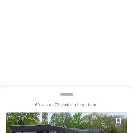
Feedback
Taal:
Nederlands
Volg
ons
op
social
media
Facebook
Instagram
50 van de 72 plaatsen in de buurt