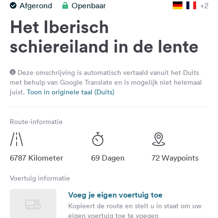
Afgerond
Openbaar
+2
Feedback
Het Iberisch
Taal:
Nederlands
schiereiland in de lente
Volg
Deze omschrijving is automatisch vertaald vanuit het Duits
ons
met behulp van Google Translate en is mogelijk niet helemaal
op
juist.
Toon in originele taal (Duits)
social
media
Route-informatie
Facebook
Instagram
6787 Kilometer
69 Dagen
72 Waypoints
Voertuig informatie
Voeg je eigen voertuig toe
Kopieert de route en stelt u in staat om uw
eigen voertuig toe te voegen