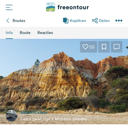
Routes
Kopiëren
Delen
Routes
Info
Route
Reacties
Campings
55
Magazine
Partners
Registreren
Inloggen
albrecht.klaus
Nieuwsbrief
Laatst gewijzigd 4 Monaten geleden
Vragen &