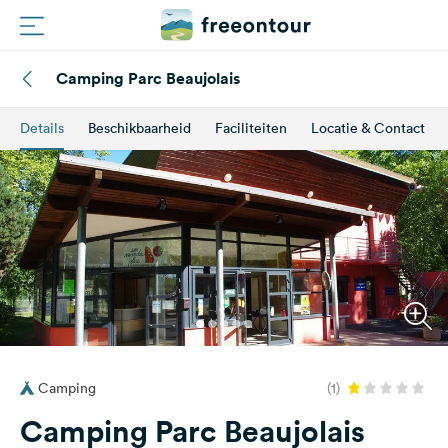
Camping Parc Beaujolais
Routes
Details
Beschikbaarheid
Faciliteiten
Locatie & Contact
Campings
Magazine
Partners
Registreren
Inloggen
Camping
(1)
Nieuwsbrief
Camping Parc Beaujolais
Vragen &