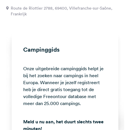
Feedback
Route de Riottier 2788, 69400, Villefranche-sur-Saône,
Frankrijk
Taal:
Nederlands
Volg
ons
Campinggids
op
social
media
Onze uitgebreide campinggids helpt je
Facebook
bij het zoeken naar campings in heel
Europa. Wanneer je jezelf registreert
Instagram
heb je direct gratis toegang tot de
volledige Freeontour database met
meer dan 25.000 campings.
Meld u nu aan, het duurt slechts twee
minuten!