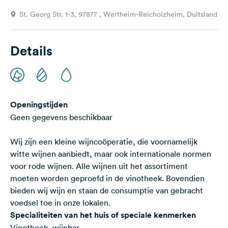
Feedback
St. Georg Str. 1-3, 97877 , Wertheim-Reicholzheim, Duitsland
Taal:
Nederlands
Details
Volg
ons
op
social
Openingstijden
media
Geen gegevens beschikbaar
Facebook
Wij zijn een kleine wijncoöperatie, die voornamelijk
Instagram
witte wijnen aanbiedt, maar ook internationale normen
voor rode wijnen. Alle wijnen uit het assortiment
moeten worden geproefd in de vinotheek. Bovendien
bieden wij wijn en staan de consumptie van gebracht
voedsel toe in onze lokalen.
Specialiteiten van het huis of speciale kenmerken
Vinotheek, wijnbar