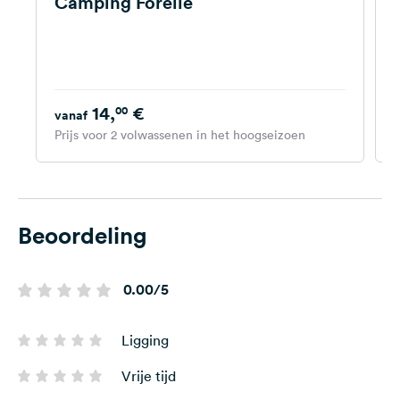
Camping Forelle
14,
€
00
vanaf
Prijs voor 2 volwassenen in het hoogseizoen
P
Beoordeling
0.00/5
Ligging
Vrije tijd