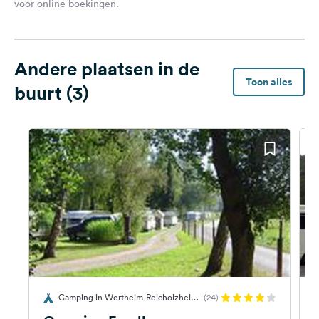
voor online boekingen.
Andere plaatsen in de
Toon alles
buurt (3)
Camping in Wertheim-Reicholzheim,
(24)
Duitsland
D