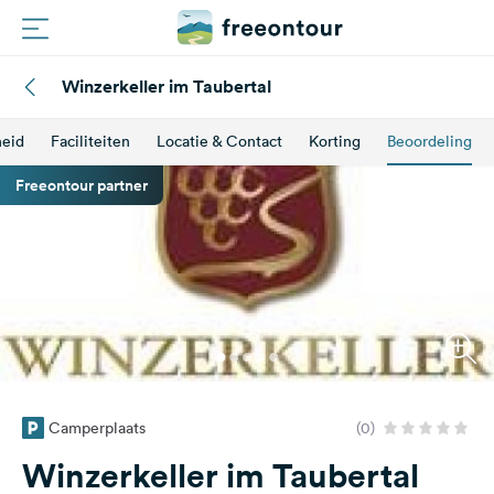
Winzerkeller im Taubertal
Routes
heid
Faciliteiten
Locatie & Contact
Korting
Beoordeling
Campings
Freeontour partner
Magazine
Partners
Registreren
Inloggen
Camperplaats
(0)
Nieuwsbrief
Winzerkeller im Taubertal
Vragen &