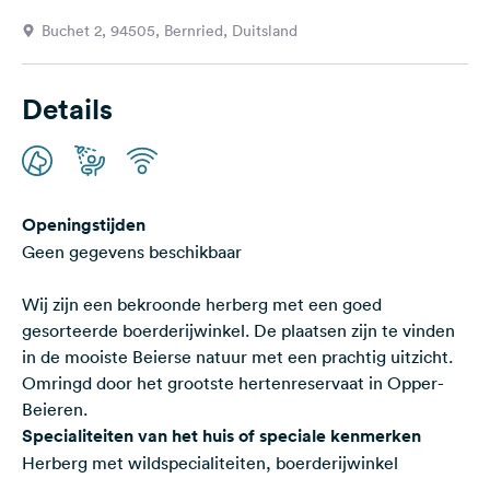
Feedback
Buchet 2, 94505, Bernried, Duitsland
Taal:
Nederlands
Details
Volg
ons
op
social
Openingstijden
media
Geen gegevens beschikbaar
Facebook
Wij zijn een bekroonde herberg met een goed
Instagram
gesorteerde boerderijwinkel. De plaatsen zijn te vinden
in de mooiste Beierse natuur met een prachtig uitzicht.
Omringd door het grootste hertenreservaat in Opper-
Beieren.
Specialiteiten van het huis of speciale kenmerken
Herberg met wildspecialiteiten, boerderijwinkel