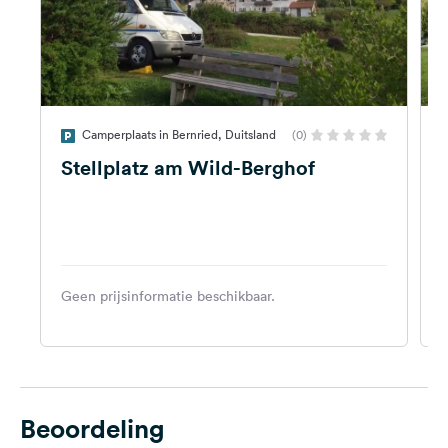
Camperplaats in Bernried, Duitsland
(0)
Stellplatz am Wild-Berghof
Geen prijsinformatie beschikbaar.
P
Beoordeling