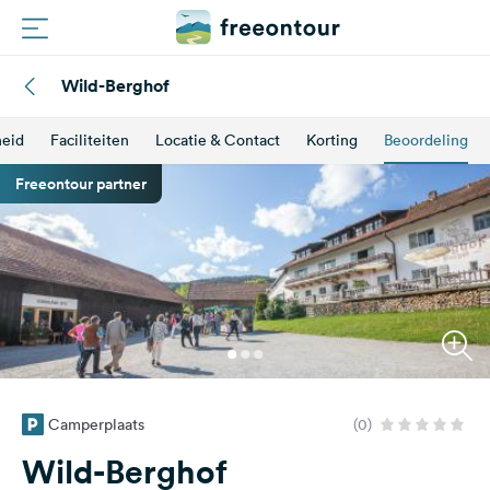
Wild-Berghof
Routes
heid
Faciliteiten
Locatie & Contact
Korting
Beoordeling
Campings
Freeontour partner
Magazine
Partners
Registreren
Inloggen
Camperplaats
(0)
Nieuwsbrief
Wild-Berghof
Vragen &