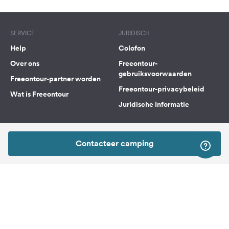
SERVICE
JURIDISCH
Help
Colofon
Over ons
Freeontour-
gebruiksvoorwaarden
Freeontour-partner worden
Freeontour-privacybeleid
Wat is Freeontour
Juridische Informatie
FREEONTOUR APPS
Contacteer camping
VOLG ONS OP SOCIAL MEDIA
Facebook
Instagram
Naar boven
Freeontour Copyright 2026