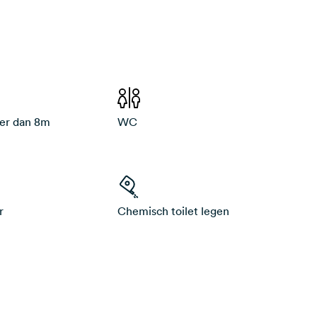
ger dan 8m
WC
r
Chemisch toilet legen