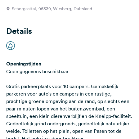
Feedback
Schorgasttal, 95339, Wirsberg, Duitsland
Taal:
Nederlands
Details
Volg
ons
op
social
Openingstijden
media
Geen gegevens beschikbaar
Facebook
Gratis parkeerplaats voor 10 campers. Gemakkelijk
Instagram
parkeren voor auto's en campers in een rustige,
prachtige groene omgeving aan de rand, op slechts een
paar minuten lopen van het buitenzwembad, een
speeltuin, een klein dierenverblijf en de Kneipp-faciliteit.
Gedeeltelijk grind ondergronds, gedeeltelijk natuurlijke
weide. Toiletten op het plein, open van Pasen tot de
herfst. Het hele jaar door bruikbaar.