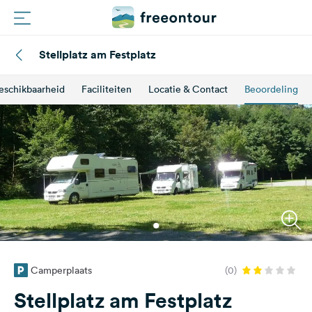
Stellplatz am Festplatz
Routes
eschikbaarheid
Faciliteiten
Locatie & Contact
Beoordeling
Campings
Magazine
Partners
Registreren
Inloggen
Camperplaats
(0)
Nieuwsbrief
Stellplatz am Festplatz
Vragen &