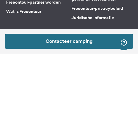
Freeontour-partner worden
Freeontour-privacybeleid
Wat is Freeontour
Juridische Informatie
FREEONTOUR APPS
Contacteer camping
VOLG ONS OP SOCIAL MEDIA
Facebook
Instagram
Naar boven
Freeontour Copyright 2026