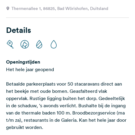
Feedback
Thermenallee 1, 86825, Bad Wörishofen, Duitsland
Taal:
Nederlands
Details
Volg
ons
op
social
Openingstijden
media
Het hele jaar geopend
Facebook
Betaalde parkeerplaats voor 50 stacaravans direct aan
Instagram
het beekje met oude bomen. Geasfalteerd vlak
oppervlak. Rustige ligging buiten het dorp. Gedeeltelijk
in de schaduw, 's avonds verlicht. Bushalte bij de ingang
van de thermale baden 100 m. Broodbezorgservice (ma
t/m za), restaurants in de Galeria. Kan het hele jaar door
gebruikt worden.