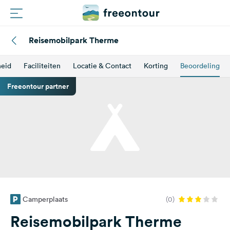
Reisemobilpark Therme
Routes
heid
Faciliteiten
Locatie & Contact
Korting
Beoordeling
Campings
Freeontour partner
Magazine
Partners
Registreren
Inloggen
Camperplaats
(0)
Nieuwsbrief
Reisemobilpark Therme
Vragen &