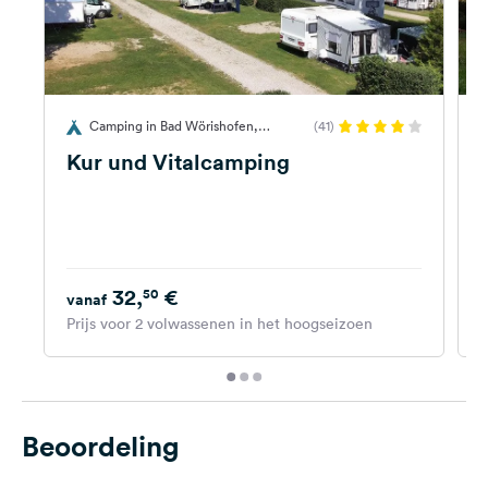
Camping in Bad Wörishofen,
(41)
Duitsland
D
Kur und Vitalcamping
P
32,
€
50
vanaf
Prijs voor 2 volwassenen in het hoogseizoen
P
Beoordeling