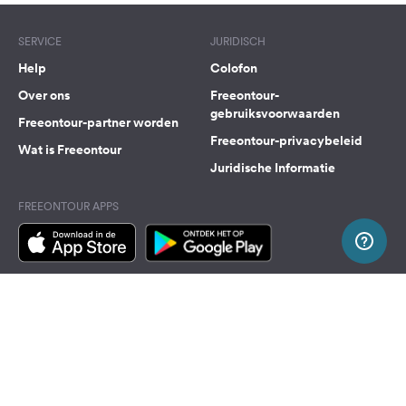
SERVICE
JURIDISCH
Help
Colofon
Over ons
Freeontour-
gebruiksvoorwaarden
Freeontour-partner worden
Freeontour-privacybeleid
Wat is Freeontour
Juridische Informatie
FREEONTOUR APPS
VOLG ONS OP SOCIAL MEDIA
Facebook
Instagram
Naar boven
Freeontour Copyright 2026