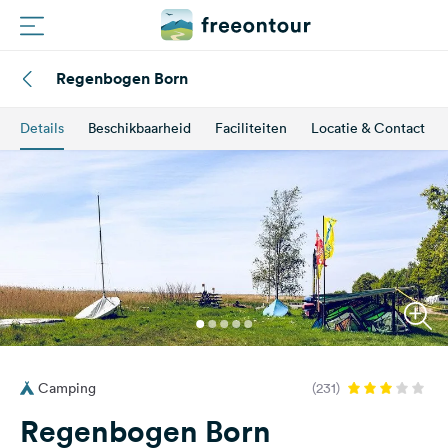
Regenbogen Born
Routes
Details
Beschikbaarheid
Faciliteiten
Locatie & Contact
Campings
Magazine
Partners
Registreren
Inloggen
Camping
(231)
Nieuwsbrief
Regenbogen Born
Vragen &