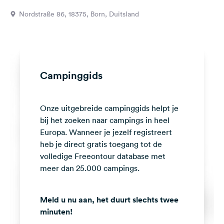
Feedback
Nordstraße 86, 18375, Born, Duitsland
Taal:
Nederlands
Volg
Campinggids
ons
op
social
Onze uitgebreide campinggids helpt je
media
bij het zoeken naar campings in heel
Facebook
Europa. Wanneer je jezelf registreert
heb je direct gratis toegang tot de
Instagram
volledige Freeontour database met
meer dan 25.000 campings.
Meld u nu aan, het duurt slechts twee
minuten!