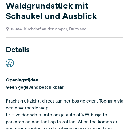
Waldgrundstück mit
Feedback
Schaukel und Ausblick
Taal:
Nederlands
85414, Kirchdorf an der Amper, Duitsland
Volg
ons
Details
op
social
media
Facebook
Openingstijden
Instagram
Geen gegevens beschikbaar
Prachtig uitzicht, direct aan het bos gelegen. Toegang via
een onverharde weg.
Er is voldoende ruimte om je auto of VW-busje te
parkeren en een tent op te zetten. Af en toe komen er
een paar paarden van de nabijgelegen manege langs.