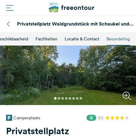
Privatstellplatz Waldgrundstück mit Schaukel und
Routes
Ausblick
eschikbaarheid
Faciliteiten
Locatie & Contact
Beoordeling
Campings
Magazine
Partners
Registreren
Inloggen
Camperplaats
(0)
Nieuwsbrief
Privatstellplatz
Vragen &