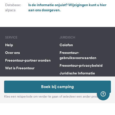
Is de informatie onjuist? Wijzigingen kunt u hier
Database:
aan ons doorgeven.
alpaca
SERVICE
JURIDISCH
Help
Colofon
Over ons
Freeontour-
gebruiksvoorwaarden
Freeontour-partner worden
Freeontour-privacybeleid
Wat is Freeontour
Juridische Informatie
FREEONTOUR APPS
Boek bij camping
Kies een reisperiode om verder te gaan of selecteer een ander product
VOLG ONS OP SOCIAL MEDIA
Facebook