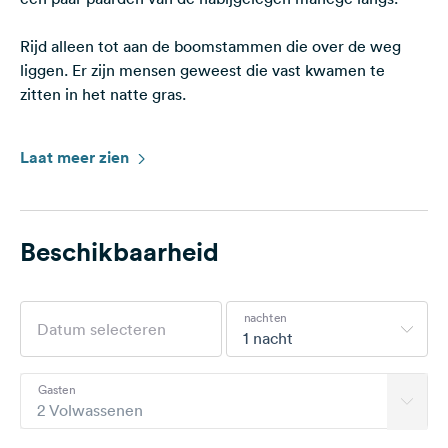
Rijd alleen tot aan de boomstammen die over de weg
liggen. Er zijn mensen geweest die vast kwamen te
zitten in het natte gras.
Controleer de weersvoorspellingen voordat u aankomt,
Laat meer zien
want als het regent heeft u vierwielaandrijving nodig!!!
Een paar honderd meter verderop is er een openbare
fontein.
Beschikbaarheid
U mag in de bosjes plassen, maar neem wel uw afval en
poep mee.
nachten
1 nacht
Een tent of camper (niet groter dan een VW-bus) is
voldoende.
Gasten
2 Volwassenen