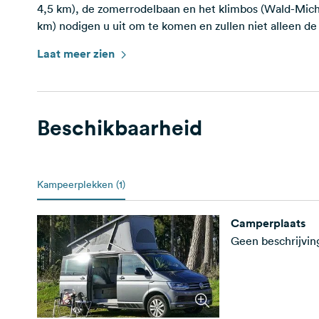
4,5 km), de zomerrodelbaan en het klimbos (Wald-Mich
km) nodigen u uit om te komen en zullen niet alleen de
Laat meer zien
Let op: Honden moeten op dit terrein aangelijnd zijn en 
Er geldt een algemeen verbod op open vuur op de cam
Beschikbaarheid
Kampeerplekken (1)
Camperplaats
Geen beschrijvi