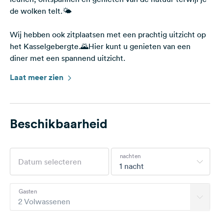
de wolken telt.🌤
Wij hebben ook zitplaatsen met een prachtig uitzicht op
het Kasselgebergte.🌄Hier kunt u genieten van een
diner met een spannend uitzicht.
Laat meer zien
Wandel- en fietstochten zijn in de buurt mogelijk.
Winkels zijn te vinden in Borgholz (2 km) en Borgentreich
(5 km). Hier vindt u alles wat u nodig heeft voor uw
kampeertrip.🛒
Beschikbaarheid
In Borgentreich vindt u ook een bioscoop en een
openluchtzwembad, er is dus voor ieder wat wils!
nachten
Wij wachten op uw bezoek!🙌
1 nacht
Gasten
2 Volwassenen