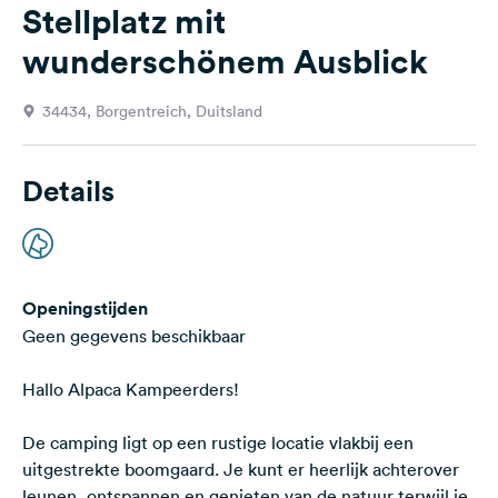
Stellplatz mit
Feedback
wunderschönem Ausblick
Taal:
Nederlands
34434, Borgentreich, Duitsland
Volg
ons
Details
op
social
media
Facebook
Openingstijden
Instagram
Geen gegevens beschikbaar
Hallo Alpaca Kampeerders!
De camping ligt op een rustige locatie vlakbij een
uitgestrekte boomgaard. Je kunt er heerlijk achterover
leunen, ontspannen en genieten van de natuur terwijl je