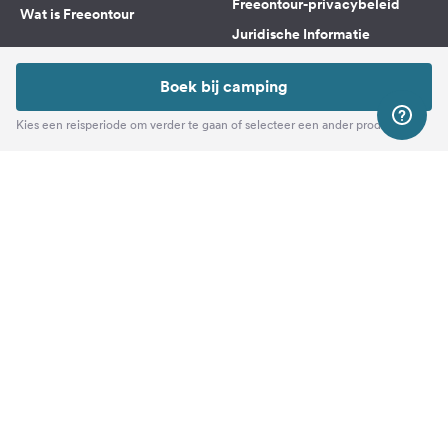
Freeontour-privacybeleid
Wat is Freeontour
Juridische Informatie
FREEONTOUR APPS
Boek bij camping
Kies een reisperiode om verder te gaan of selecteer een ander product
VOLG ONS OP SOCIAL MEDIA
Facebook
Instagram
Naar boven
Freeontour Copyright 2026