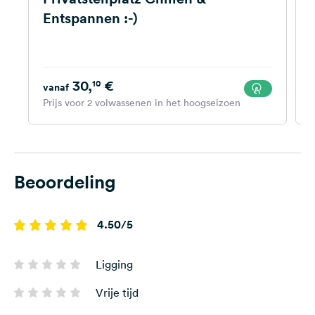
Entspannen :-)
30,
€
10
vanaf
Prijs voor 2 volwassenen in het hoogseizoen
P
Beoordeling
4.50/5
Ligging
Vrije tijd