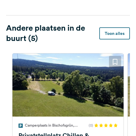
Andere plaatsen in de
Toon alles
buurt (5)
Camperplaats in Bischofsgrün,
(0)
Duitsland
D
Privatstellplatz Chillen &