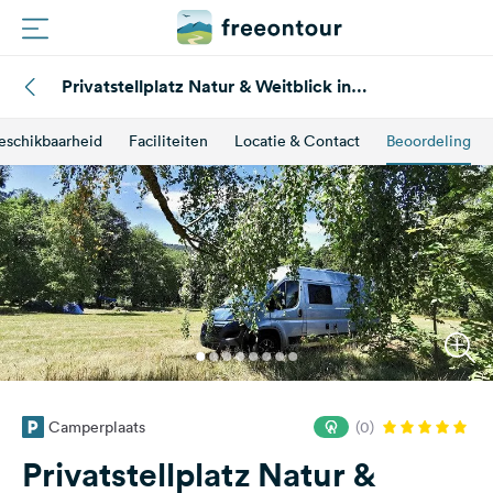
Privatstellplatz Natur & Weitblick in
Routes
unvergleichbarer Lage "Ausblick"
eschikbaarheid
Faciliteiten
Locatie & Contact
Beoordeling
Campings
Magazine
Partners
Registreren
Inloggen
Camperplaats
(0)
Nieuwsbrief
Privatstellplatz Natur &
Vragen &