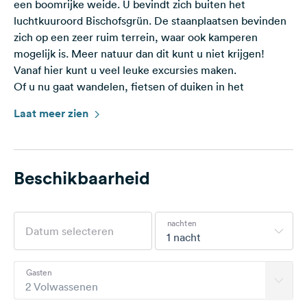
een boomrijke weide. U bevindt zich buiten het
luchtkuuroord Bischofsgrün. De staanplaatsen bevinden
zich op een zeer ruim terrein, waar ook kamperen
mogelijk is. Meer natuur dan dit kunt u niet krijgen!
Vanaf hier kunt u veel leuke excursies maken.
Of u nu gaat wandelen, fietsen of duiken in het
nabijgelegen zwembad (momenteel gesloten)
Laat meer zien
Vanaf hier kunt u ook snel Bayreuth of Tsjechië bereiken.
Je kunt ook op lama-tochten gaan.🌿
Binnen een straal van 10 km liggen ook verschillende
Beschikbaarheid
meren.
Houd er rekening mee dat de toeristenbelasting € 2,50
nachten
per persoon/nacht bedraagt. Deze dient contant te
1 nacht
worden betaald (wordt doorgestuurd naar het VVV-
kantoor).
Gasten
2 Volwassenen
Voor honden en andere dieren geldt een toeslag van €