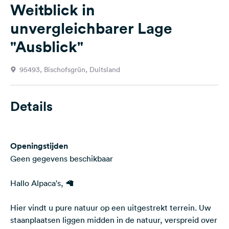
Weitblick in
Feedback
unvergleichbarer Lage
Taal:
Nederlands
"Ausblick"
95493, Bischofsgrün, Duitsland
Volg
ons
op
social
Details
media
Facebook
Openingstijden
Instagram
Geen gegevens beschikbaar
Hallo Alpaca's, 🦙
Hier vindt u pure natuur op een uitgestrekt terrein. Uw
staanplaatsen liggen midden in de natuur, verspreid over