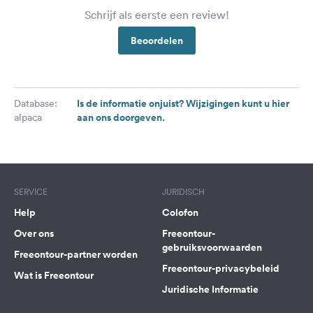
Schrijf als eerste een review!
Beoordelen
Is de informatie onjuist? Wijzigingen kunt u hier
Database:
aan ons doorgeven.
alpaca
SERVICE
JURIDISCH
Help
Colofon
Over ons
Freeontour-
gebruiksvoorwaarden
Freeontour-partner worden
Freeontour-privacybeleid
Wat is Freeontour
Juridische Informatie