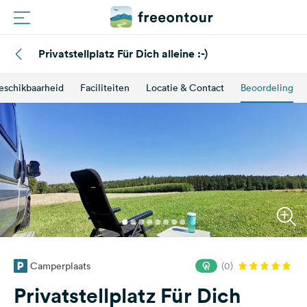
Privatstellplatz Für Dich alleine :-)
Routes
eschikbaarheid
Faciliteiten
Locatie & Contact
Beoordeling
Campings
Magazine
Partners
Registreren
Inloggen
Camperplaats
(0)
Nieuwsbrief
Privatstellplatz Für Dich
Vragen &