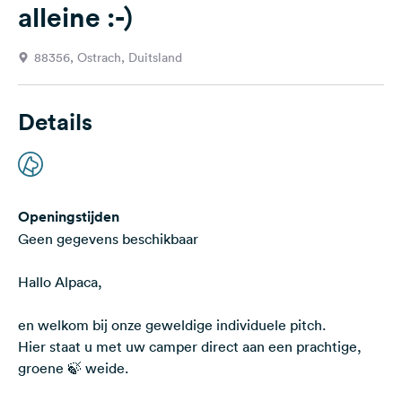
alleine :-)
Feedback
Taal:
88356, Ostrach, Duitsland
Nederlands
Details
Volg
ons
op
social
media
Openingstijden
Facebook
Geen gegevens beschikbaar
Instagram
Hallo Alpaca,
en welkom bij onze geweldige individuele pitch.
Hier staat u met uw camper direct aan een prachtige,
groene 🍃 weide.