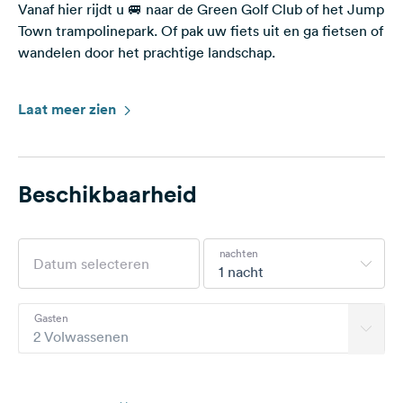
Vanaf hier rijdt u 🚐 naar de Green Golf Club of het Jump
Town trampolinepark. Of pak uw fiets uit en ga fietsen of
wandelen door het prachtige landschap.
Wij hebben een kleine boerderijwinkel waar u 24 uur per
Laat meer zien
dag, 7 dagen per week, voornamelijk producten van onze
eigen boerderij kunt kopen (eieren, pasta, jam,
aardappelen, melk, boter, kaas, worst, vlees, olie,
appels, appelsap, dranken, koffiezetapparaat,
Beschikbaarheid
softijsmachine, etc.).
Zaterdag is bakdag, er is boerenbrood uit de steenoven
en veel klein gebak zoals Seelen, Weckle-pretzelsticks
nachten
en gistvlechtbrood.
1 nacht
Water kan ter plaatse worden bijgevuld na afspraak
Gasten
2 Volwassenen
Wij wensen u een rustgevende en ontspannende
kampeervakantie 🙂