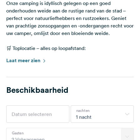
Onze camping is idyllisch gelegen op een goed
onderhouden weide aan de rustige rand van de stad –
perfect voor natuurliefhebbers en rustzoekers. Geniet
van prachtige zonsopgangen en -ondergangen recht voor
uw camper, omlijst door een bloeiende weide.
🛒 Toplocatie – alles op loopafstand:
Op slechts enkele minuten loopafstand vindt u een
Laat meer zien
bakker, supermarkt, restaurant, ijssalon, buitenzwembad
en tankstation.
🚴‍♀️ Vrije tijd vlakbij:
Beschikbaarheid
Wandel- en fietspaden beginnen direct bij de camping. In
de buurt vindt u een avonturenbad, sportfaciliteiten
(kunstgras, tennisbaan en een klein speelveld), een
nachten
fitnessparcours, visvijvers en nog veel meer – ideaal voor
1 nacht
actieve of ontspannende dagen.
Gasten
💧 Geen doorgaand verkeer, veel natuur, goede
2 Volwassenen