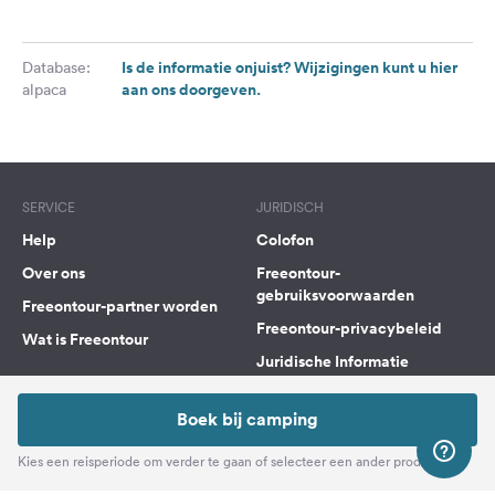
Is de informatie onjuist? Wijzigingen kunt u hier
Database:
aan ons doorgeven.
alpaca
SERVICE
JURIDISCH
Help
Colofon
Over ons
Freeontour-
gebruiksvoorwaarden
Freeontour-partner worden
Freeontour-privacybeleid
Wat is Freeontour
Juridische Informatie
FREEONTOUR APPS
Boek bij camping
Kies een reisperiode om verder te gaan of selecteer een ander product