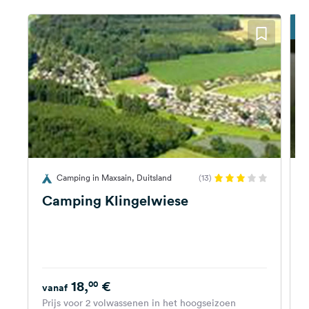
F
Camping in Maxsain, Duitsland
(13)
Camping Klingelwiese
18,
€
00
vanaf
Prijs voor 2 volwassenen in het hoogseizoen
P