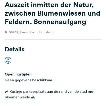
Auszeit inmitten der Natur,
Feedback
zwischen Blumenwiesen und
Taal:
Nederlands
Feldern. Sonnenaufgang
56249, Herschbach, Duitsland
Volg
ons
op
social
Details
media
Facebook
Instagram
Openingstijden
Geen gegevens beschikbaar
🌿 Rustige parkeerplaats aan de rand van de stad met
bloemenweide 🌄