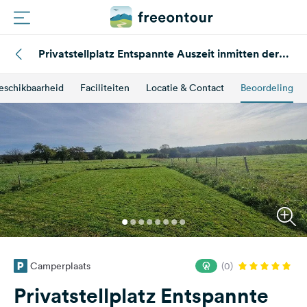
Privatstellplatz Entspannte Auszeit inmitten der
Routes
Natur, zwischen Blumenwiesen und Feldern.
Sonnenaufgang
eschikbaarheid
Faciliteiten
Locatie & Contact
Beoordeling
Campings
Magazine
Partners
Registreren
Inloggen
Camperplaats
(0)
Nieuwsbrief
Privatstellplatz Entspannte
Vragen &