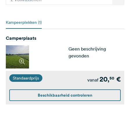
infrastructuur – een plek om je goed te voelen!
Kampeerplekken (1)
Camperplaats
Geen beschrijving
gevonden
20,
€
50
Standaardprijs
vanaf
Beschikbaarheid controleren