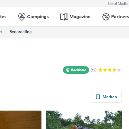
Social Media
tes
Campings
Magazine
Partners
ct
Beoordeling
Boekbaar
(12)
Merken