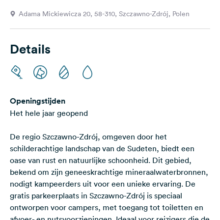
Feedback
Adama Mickiewicza 20, 58-310, Szczawno-Zdrój, Polen
Taal:
Nederlands
Details
Volg
ons
op
social
Openingstijden
media
Het hele jaar geopend
Facebook
De regio Szczawno-Zdrój, omgeven door het
Instagram
schilderachtige landschap van de Sudeten, biedt een
oase van rust en natuurlijke schoonheid. Dit gebied,
bekend om zijn geneeskrachtige mineraalwaterbronnen,
nodigt kampeerders uit voor een unieke ervaring. De
gratis parkeerplaats in Szczawno-Zdrój is speciaal
ontworpen voor campers, met toegang tot toiletten en
afvoer- en nutsvoorzieningen. Ideaal voor reizigers die de