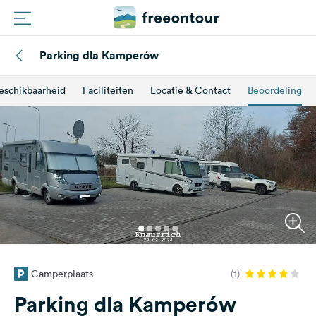
Parking dla Kamperów
Routes
eschikbaarheid
Faciliteiten
Locatie & Contact
Beoordeling
Campings
Magazine
Partners
Registreren
Inloggen
Camperplaats
(1)
Nieuwsbrief
Parking dla Kamperów
Vragen &