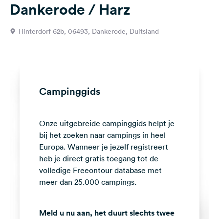
Dankerode / Harz
Feedback
Taal:
Hinterdorf 62b, 06493, Dankerode, Duitsland
Nederlands
Volg
ons
op
Campinggids
social
media
Onze uitgebreide campinggids helpt je
Facebook
bij het zoeken naar campings in heel
Instagram
Europa. Wanneer je jezelf registreert
heb je direct gratis toegang tot de
volledige Freeontour database met
meer dan 25.000 campings.
Meld u nu aan, het duurt slechts twee