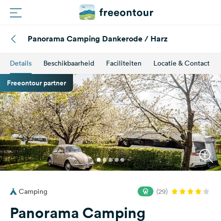
Panorama Camping Dankerode / Harz
Routes
Details
Beschikbaarheid
Faciliteiten
Locatie & Contact
Campings
Freeontour partner
Magazine
Partners
Registreren
Inloggen
Camping
(29)
Nieuwsbrief
Panorama Camping
Vragen &