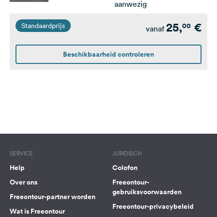
aanwezig
25,
€
00
Standaardprijs
vanaf
Beschikbaarheid controleren
SERVICE
JURIDISCH
Help
Colofon
Over ons
Freeontour-
gebruiksvoorwaarden
Freeontour-partner worden
Freeontour-privacybeleid
Wat is Freeontour