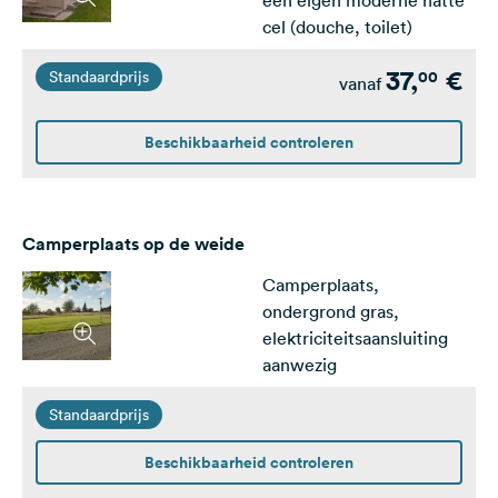
een eigen moderne natte
cel (douche, toilet)
37,
€
00
Standaardprijs
vanaf
Beschikbaarheid controleren
Camperplaats op de weide
Camperplaats,
ondergrond gras,
elektriciteitsaansluiting
aanwezig
Standaardprijs
Beschikbaarheid controleren