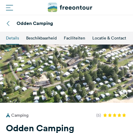
Odden Camping
Routes
Details
Beschikbaarheid
Faciliteiten
Locatie & Contact
Campings
Magazine
Partners
Registreren
Inloggen
Camping
(5)
Nieuwsbrief
Odden Camping
Vragen &