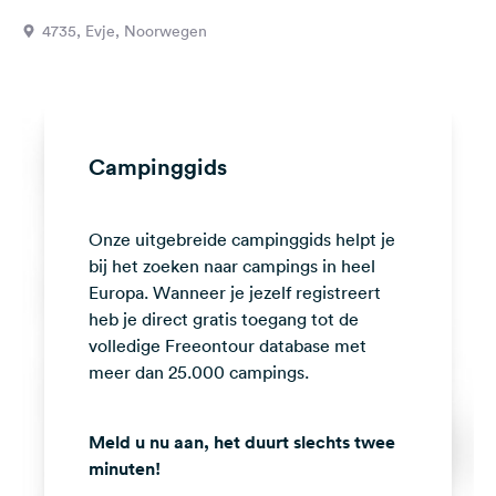
Feedback
4735, Evje, Noorwegen
Taal:
Nederlands
Volg
Campinggids
ons
op
social
Onze uitgebreide campinggids helpt je
media
bij het zoeken naar campings in heel
Facebook
Europa. Wanneer je jezelf registreert
heb je direct gratis toegang tot de
Instagram
volledige Freeontour database met
meer dan 25.000 campings.
Meld u nu aan, het duurt slechts twee
minuten!