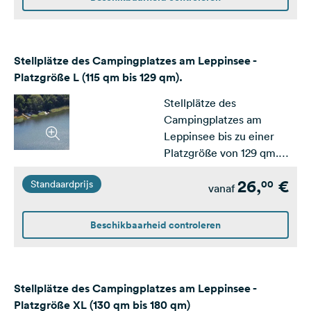
Stellplätze des Campingplatzes am Leppinsee -
Platzgröße L (115 qm bis 129 qm).
Stellplätze des
Campingplatzes am
Leppinsee bis zu einer
Platzgröße von 129 qm.
Ausgelegt für kleine und
26,
€
00
Standaardprijs
mittlere Wohnwagen /
vanaf
Wohnmobile
Beschikbaarheid controleren
Stellplätze des Campingplatzes am Leppinsee -
Platzgröße XL (130 qm bis 180 qm)