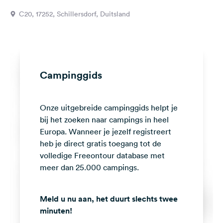
Feedback
C20, 17252, Schillersdorf, Duitsland
Taal:
Nederlands
Volg
Campinggids
ons
op
social
Onze uitgebreide campinggids helpt je
media
bij het zoeken naar campings in heel
Facebook
Europa. Wanneer je jezelf registreert
heb je direct gratis toegang tot de
Instagram
volledige Freeontour database met
meer dan 25.000 campings.
Meld u nu aan, het duurt slechts twee
minuten!