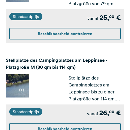
Platzgröße von 79 qm.
Ausgelegt für Zelt und
25,
€
00
Standaardprijs
PKW.
vanaf
Beschikbaarheid controleren
Stellplätze des Campingplatzes am Leppinsee -
Platzgröße M (80 qm bis 114 qm)
Stellplätze des
Campingplatzes am
Leppinsee bis zu einer
Platzgröße von 114 qm.
Ausgelegt für kleine und
26,
€
00
Standaardprijs
mittlere Wohnwagen /
vanaf
Wohnmobile.
Beschikbaarheid controleren