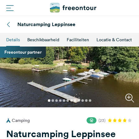
Naturcamping Leppinsee
Routes
Details
Beschikbaarheid
Faciliteiten
Locatie & Contact
Campings
Freeontour partner
Magazine
Partners
Registreren
Inloggen
Camping
(23)
Nieuwsbrief
Naturcamping Leppinsee
Vragen &