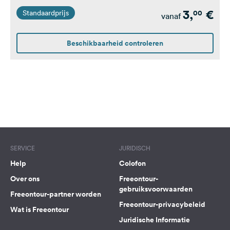
Ausgelegt für Wohnwagen
3,
€
00
Standaardprijs
/ Wohnmobile
vanaf
Beschikbaarheid controleren
SERVICE
JURIDISCH
Help
Colofon
Over ons
Freeontour-
gebruiksvoorwaarden
Freeontour-partner worden
Freeontour-privacybeleid
Wat is Freeontour
Juridische Informatie