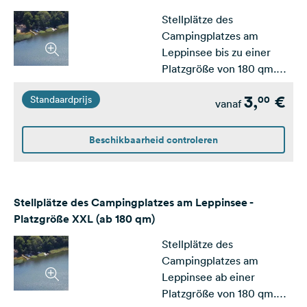
Stellplätze des
Campingplatzes am
Leppinsee bis zu einer
Platzgröße von 180 qm.
Ausgelegt für mittlere und
3,
€
00
Standaardprijs
große Wohnwagen /
vanaf
Wohnmobile
Beschikbaarheid controleren
Stellplätze des Campingplatzes am Leppinsee -
Platzgröße XXL (ab 180 qm)
Stellplätze des
Campingplatzes am
Leppinsee ab einer
Platzgröße von 180 qm.