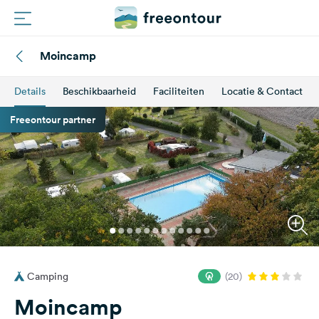
Moincamp
Routes
Details
Beschikbaarheid
Faciliteiten
Locatie & Contact
Campings
Freeontour partner
Magazine
Partners
Registreren
Inloggen
Camping
(20)
Nieuwsbrief
Moincamp
Vragen &