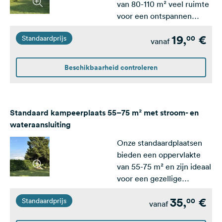
van 80-110 m² veel ruimte
voor een ontspannen
verblijf. Ze onderscheiden
19,
€
00
Standaardprijs
zich door hun ruime
vanaf
oppervlakte, een
wateraansluiting en een
Beschikbaarheid controleren
elektriciteitsaansluiting
direct op de plaats. De
plekken zijn voornamelijk
omgeven door hagen, die
Standaard kampeerplaats 55–75 m² met stroom- en
zorgen voor privacy en
wateraansluiting
een aangename sfeer -
Onze standaardplaatsen
perfect voor een
bieden een oppervlakte
comfortabele en
van 55-75 m² en zijn ideaal
gemakkelijke
voor een gezellige
kampeervakantie!Elektriciteit
kampeerervaring. Ze
wordt ter plaatse op
35,
€
00
Standaardprijs
beschikken over een
vanaf
verbruik berekend.
water- en