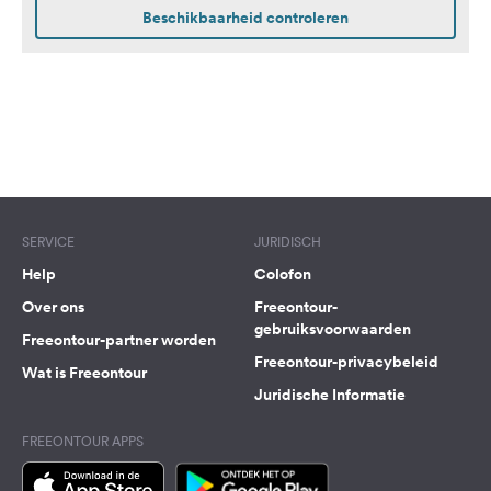
stroomaansluiting direct
Beschikbaarheid controleren
op de plaats. De plaatsen
zijn overwegend omgeven
door een haag die zorgt
voor privacy en een
aangename sfeer.Stroom
wordt ter plaatse op
verbruik berekend.
SERVICE
JURIDISCH
Help
Colofon
Over ons
Freeontour-
gebruiksvoorwaarden
Freeontour-partner worden
Freeontour-privacybeleid
Wat is Freeontour
Juridische Informatie
FREEONTOUR APPS