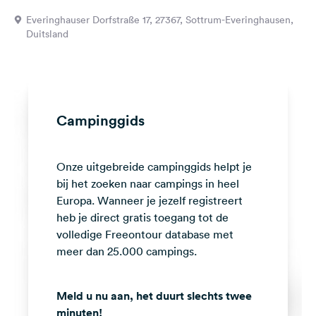
Feedback
Everinghauser Dorfstraße 17, 27367, Sottrum-Everinghausen,
Duitsland
Taal:
Nederlands
Volg
ons
Campinggids
op
social
media
Onze uitgebreide campinggids helpt je
Facebook
bij het zoeken naar campings in heel
Europa. Wanneer je jezelf registreert
Instagram
heb je direct gratis toegang tot de
volledige Freeontour database met
meer dan 25.000 campings.
Meld u nu aan, het duurt slechts twee
minuten!