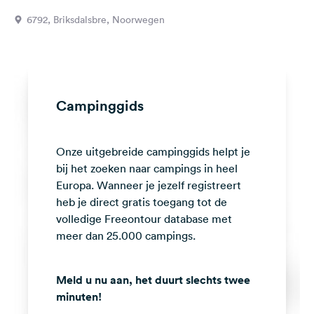
Feedback
6792, Briksdalsbre, Noorwegen
Taal:
Nederlands
Volg
Campinggids
ons
op
social
Onze uitgebreide campinggids helpt je
media
bij het zoeken naar campings in heel
Facebook
Europa. Wanneer je jezelf registreert
heb je direct gratis toegang tot de
Instagram
volledige Freeontour database met
meer dan 25.000 campings.
Meld u nu aan, het duurt slechts twee
minuten!