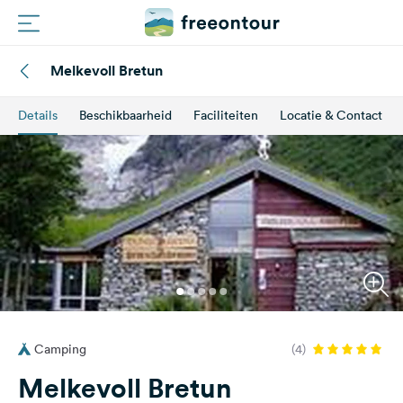
Melkevoll Bretun
Routes
Details
Beschikbaarheid
Faciliteiten
Locatie & Contact
Campings
Magazine
Partners
Registreren
Inloggen
Camping
(4)
Nieuwsbrief
Melkevoll Bretun
Vragen &