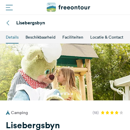
Lisebergsbyn
Routes
Details
Beschikbaarheid
Faciliteiten
Locatie & Contact
Campings
Magazine
Partners
Registreren
Inloggen
Camping
(18)
Nieuwsbrief
Lisebergsbyn
Vragen &