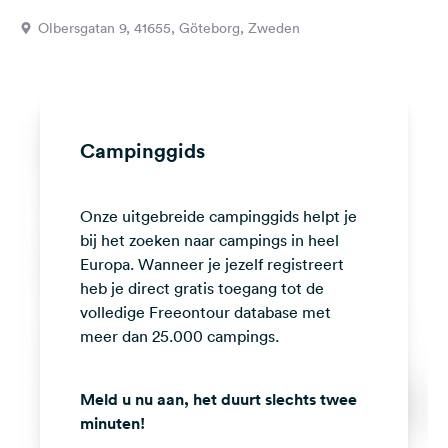
Feedback
Olbersgatan 9, 41655, Göteborg, Zweden
Taal:
Nederlands
Volg
Campinggids
ons
op
social
Onze uitgebreide campinggids helpt je
media
bij het zoeken naar campings in heel
Facebook
Europa. Wanneer je jezelf registreert
heb je direct gratis toegang tot de
Instagram
volledige Freeontour database met
meer dan 25.000 campings.
Meld u nu aan, het duurt slechts twee
minuten!