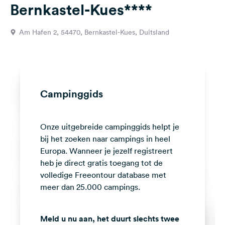
Bernkastel-Kues****
Feedback
Taal:
Am Hafen 2, 54470, Bernkastel-Kues, Duitsland
Nederlands
Volg
ons
op
Campinggids
social
media
Onze uitgebreide campinggids helpt je
Facebook
bij het zoeken naar campings in heel
Instagram
Europa. Wanneer je jezelf registreert
heb je direct gratis toegang tot de
volledige Freeontour database met
meer dan 25.000 campings.
Meld u nu aan, het duurt slechts twee