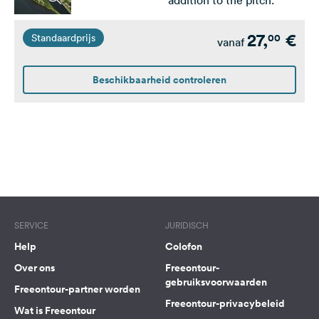
addition to the pitch.
27,
€
00
Standaardprijs
vanaf
Beschikbaarheid controleren
SERVICE
JURIDISCH
Help
Colofon
Over ons
Freeontour-
gebruiksvoorwaarden
Freeontour-partner worden
Freeontour-privacybeleid
Wat is Freeontour