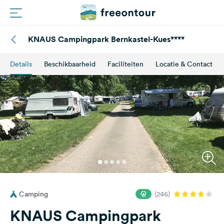
KNAUS Campingpark Bernkastel-Kues****
Routes
Details
Beschikbaarheid
Faciliteiten
Locatie & Contact
Campings
Magazine
Partners
Registreren
Inloggen
Camping
(246)
Nieuwsbrief
KNAUS Campingpark
Vragen &