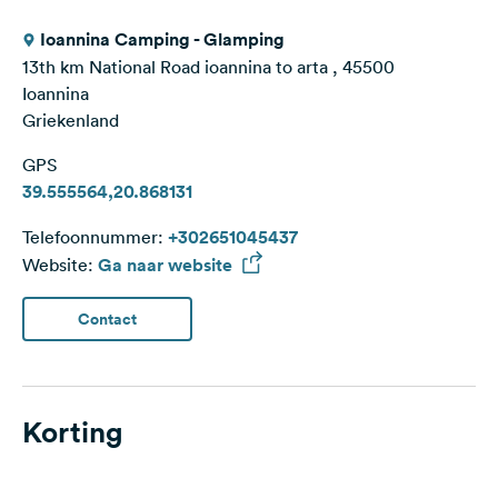
Ioannina Camping - Glamping
13th km National Road ioannina to arta , 45500
Ioannina
Griekenland
GPS
39.555564,20.868131
Telefoonnummer:
+302651045437
Website:
Ga naar website
Contact
Korting