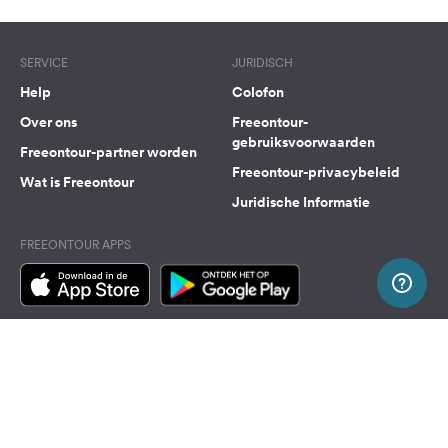
SERVICE
JURIDISCH
Help
Colofon
Over ons
Freeontour-
gebruiksvoorwaarden
Freeontour-partner worden
Freeontour-privacybeleid
Wat is Freeontour
Juridische Informatie
FREEONTOUR APPS
VOLG ONS OP SOCIAL MEDIA
Facebook
Instagram
Naar boven
Freeontour Copyright 2026