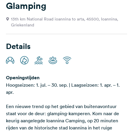
Glamping
Feedback
Taal:
13th km National Road ioannina to arta, 45500, Ioannina,
Nederlands
Griekenland
Volg
Details
ons
op
social
media
Facebook
Openingstijden
Hoogseizoen: 1. jul. – 30. sep. | Laagseizoen: 1. apr. – 1.
Instagram
apr.
Een nieuwe trend op het gebied van buitenavontuur
staat voor de deur: glamping-kamperen. Kom naar de
keurig aangelegde Ioannina Camping, op 20 minuten
rijden van de historische stad Ioannina in het ruige