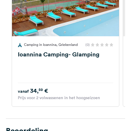
Camping in Ioannina, Griekenland
(0)
Ioannina Camping- Glamping
34,
€
50
vanaf
Prijs voor 2 volwassenen in het hoogseizoen
P
Beoordeling