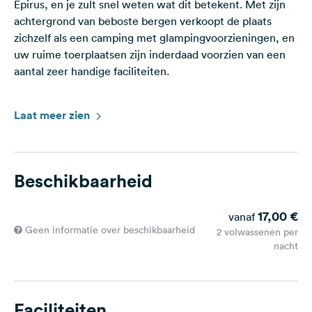
Epirus, en je zult snel weten wat dit betekent. Met zijn
achtergrond van beboste bergen verkoopt de plaats
zichzelf als een camping met glampingvoorzieningen, en
uw ruime toerplaatsen zijn inderdaad voorzien van een
aantal zeer handige faciliteiten.
Ze omvatten in willekeurige volgorde: een
Laat meer zien
zwembadcomplex met ligstoelen om te zonnebaden;
basketbal- en volleybalvelden voor als je energiek bent;
en een speeltuin voor de kleintjes. Er zijn
barbecuefaciliteiten en gedeelde fornuizen, plus een
Beschikbaarheid
winkel voor boodschappen... en misschien wel het beste
van alles: een minibioscoop in de open lucht waar je in
17,00 €
vanaf
het donker films kunt kijken.
Geen informatie over beschikbaarheid
2 volwassenen per
nacht
Andere meer praktische voorzieningen zijn
onberispelijke 24-uursdouches, gemeenschappelijke
afwasruimtes en een wasruimte. Er staan
milieuvriendelijke oplaadstations voor elektrische
Faciliteiten