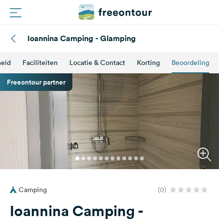
Ioannina Camping - Glamping
Routes
heid
Faciliteiten
Locatie & Contact
Korting
Beoordeling
Campings
Freeontour partner
Magazine
Partners
Registreren
Inloggen
Camping
(0)
Nieuwsbrief
Ioannina Camping -
Vragen &