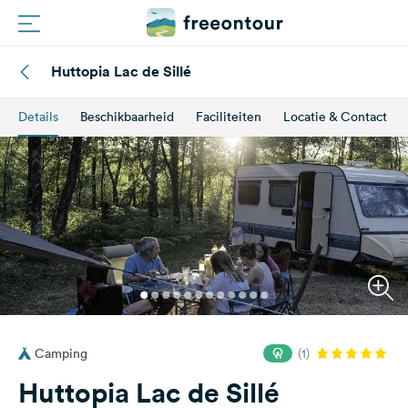
Huttopia Lac de Sillé
Routes
Details
Beschikbaarheid
Faciliteiten
Locatie & Contact
Campings
Magazine
Partners
Registreren
Inloggen
Camping
(1)
Nieuwsbrief
Huttopia Lac de Sillé
Vragen &