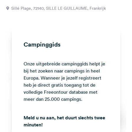
Feedback
Sillé Plage, 72140, SILLE LE GUILLAUME, Frankrijk
Taal:
Nederlands
Volg
Campinggids
ons
op
social
Onze uitgebreide campinggids helpt je
media
bij het zoeken naar campings in heel
Facebook
Europa. Wanneer je jezelf registreert
heb je direct gratis toegang tot de
Instagram
volledige Freeontour database met
meer dan 25.000 campings.
Meld u nu aan, het duurt slechts twee
minuten!