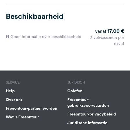
Beschikbaarheid
17,00 €
vanaf
Geen informatie over beschikbaarheid
2 volwassenen per
nacht
SERVICE
JURIDISCH
Help
Colofon
Over ons
Freeontour-
gebruiksvoorwaarden
Freeontour-partner worden
Freeontour-privacybeleid
Wat is Freeontour
Juridische Informatie