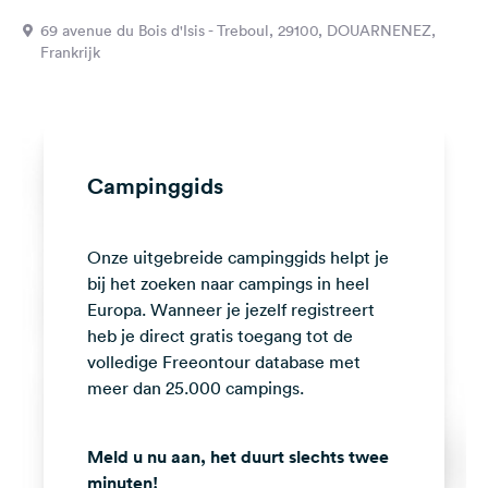
Feedback
69 avenue du Bois d'Isis - Treboul, 29100, DOUARNENEZ,
Frankrijk
Taal:
Nederlands
Volg
ons
Campinggids
op
social
media
Onze uitgebreide campinggids helpt je
Facebook
bij het zoeken naar campings in heel
Europa. Wanneer je jezelf registreert
Instagram
heb je direct gratis toegang tot de
volledige Freeontour database met
meer dan 25.000 campings.
Meld u nu aan, het duurt slechts twee
minuten!