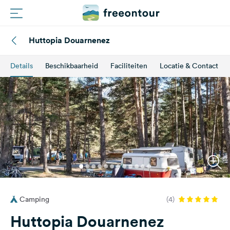
Huttopia Douarnenez
Routes
Details
Beschikbaarheid
Faciliteiten
Locatie & Contact
Campings
Magazine
Partners
Registreren
Inloggen
Camping
(4)
Nieuwsbrief
Huttopia Douarnenez
Vragen &